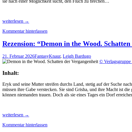
sie nach einer Möglichkeit sucht, den Fluch zu brechen…
Rezension:
weiterlesen
→
“Das
Kommentar hinterlassen
wandelnde
Schloss”
von
Rezension: “Demon in the Wood. Schatten
Diana
Wynne
21. Februar 2026
Fantasy
Knaur
,
Leigh Bardugo
Jones,
© Verlagsgrupp
(1.
Band)
Inhalt:
Eryk und seine Mutter streifen durchs Land, stetig auf der Suche nac
müssen ihre Gabe verstecken. Sie sind Grisha, und ihre Macht ist die 
können niemanden trauen. Doch als sie eines Tages ein Dorf erreic
Rezension:
weiterlesen
→
“Demon
Kommentar hinterlassen
in
the