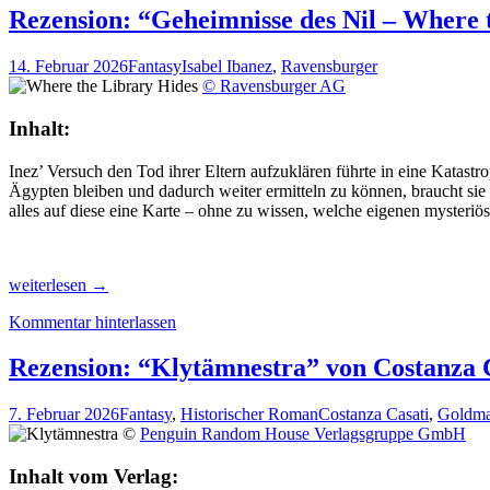
Wood.
Rezension: “Geheimnisse des Nil – Where t
Schatten
der
14. Februar 2026
Fantasy
Isabel Ibanez
,
Ravensburger
Vergangenheit”
© Ravensburger AG
von
Leigh
Inhalt:
Bardugo,
(Graphic
Inez’ Versuch den Tod ihrer Eltern aufzuklären führte in eine Katastr
Novel)
Ägypten bleiben und dadurch weiter ermitteln zu können, braucht sie 
alles auf diese eine Karte – ohne zu wissen, welche eigenen mysteriö
Rezension:
weiterlesen
→
“Geheimnisse
Kommentar hinterlassen
des
Nil
–
Rezension: “Klytämnestra” von Costanza 
Where
the
7. Februar 2026
Fantasy
,
Historischer Roman
Costanza Casati
,
Goldm
Library
©
Penguin Random House Verlagsgruppe GmbH
hides”
von
Inhalt vom Verlag:
Isabel