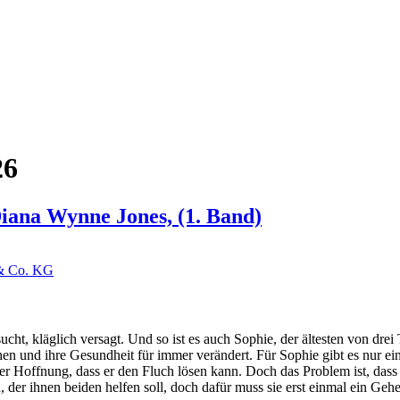
26
iana Wynne Jones, (1. Band)
& Co. KG
ersucht, kläglich versagt. Und so ist es auch Sophie, der ältesten von dr
sehen und ihre Gesundheit für immer verändert. Für Sophie gibt es nur
r Hoffnung, dass er den Fluch lösen kann. Doch das Problem ist, dass s
der ihnen beiden helfen soll, doch dafür muss sie erst einmal ein Geh