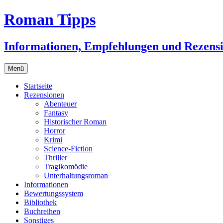
Zum
Roman Tipps
Inhalt
springen
Informationen, Empfehlungen und Rezens
Menü
Startseite
Rezensionen
Abenteuer
Fantasy
Historischer Roman
Horror
Krimi
Science-Fiction
Thriller
Tragikomödie
Unterhaltungsroman
Informationen
Bewertungssystem
Bibliothek
Buchreihen
Sonstiges