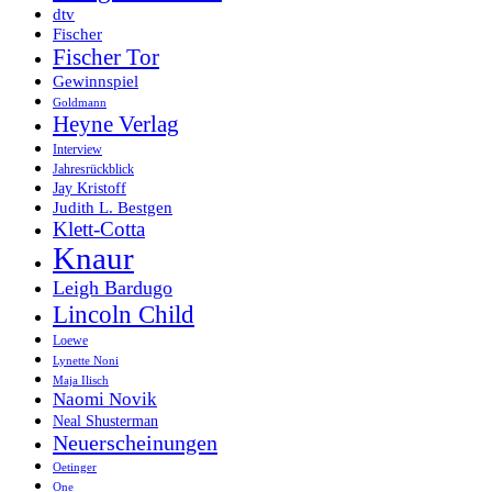
dtv
Fischer
Fischer Tor
Gewinnspiel
Goldmann
Heyne Verlag
Interview
Jahresrückblick
Jay Kristoff
Judith L. Bestgen
Klett-Cotta
Knaur
Leigh Bardugo
Lincoln Child
Loewe
Lynette Noni
Maja Ilisch
Naomi Novik
Neal Shusterman
Neuerscheinungen
Oetinger
One