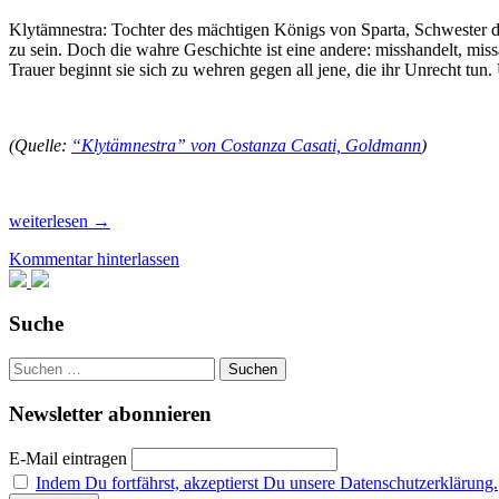
Ibanez,
Klytämnestra: Tochter des mächtigen Königs von Sparta, Schwester
(2.
zu sein. Doch die wahre Geschichte ist eine andere: misshandelt, mi
Band)
Trauer beginnt sie sich zu wehren gegen all jene, die ihr Unrecht tun
(Quelle:
“Klytämnestra” von Costanza Casati, Goldmann
)
Rezension:
weiterlesen
→
“Klytämnestra”
Kommentar hinterlassen
von
Costanza
Casati
Suche
Suchen
nach:
Newsletter abonnieren
E-Mail eintragen
Indem Du fortfährst, akzeptierst Du unsere Datenschutzerklärung.