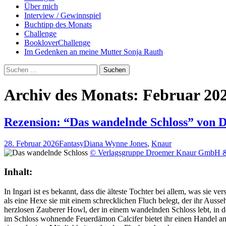
Über mich
Interview / Gewinnspiel
Buchtipp des Monats
Challenge
BookloverChallenge
Im Gedenken an meine Mutter Sonja Rauth
Suchen
nach:
Archiv des Monats: Februar 20
Rezension: “Das wandelnde Schloss” von D
28. Februar 2026
Fantasy
Diana Wynne Jones
,
Knaur
© Verlagsgruppe Droemer Knaur GmbH 
Inhalt:
In Ingari ist es bekannt, dass die älteste Tochter bei allem, was sie v
als eine Hexe sie mit einem schrecklichen Fluch belegt, der ihr Aus
herzlosen Zauberer Howl, der in einem wandelnden Schloss lebt, in de
im Schloss wohnende Feuerdämon Calcifer bietet ihr einen Handel an, 