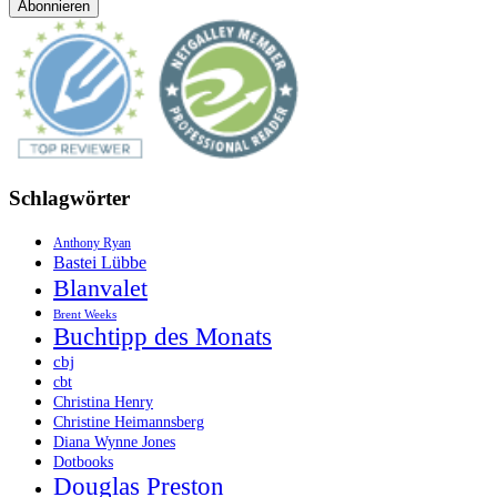
Schlagwörter
Anthony Ryan
Bastei Lübbe
Blanvalet
Brent Weeks
Buchtipp des Monats
cbj
cbt
Christina Henry
Christine Heimannsberg
Diana Wynne Jones
Dotbooks
Douglas Preston