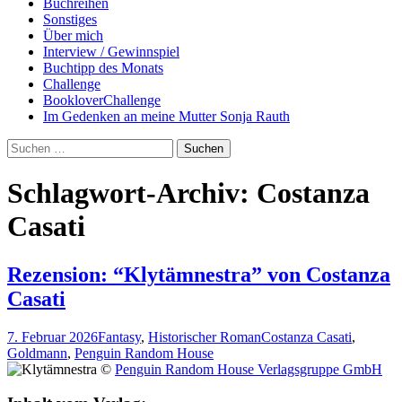
Buchreihen
Sonstiges
Über mich
Interview / Gewinnspiel
Buchtipp des Monats
Challenge
BookloverChallenge
Im Gedenken an meine Mutter Sonja Rauth
Suchen
nach:
Schlagwort-Archiv: Costanza
Casati
Rezension: “Klytämnestra” von Costanza
Casati
7. Februar 2026
Fantasy
,
Historischer Roman
Costanza Casati
,
Goldmann
,
Penguin Random House
©
Penguin Random House Verlagsgruppe GmbH