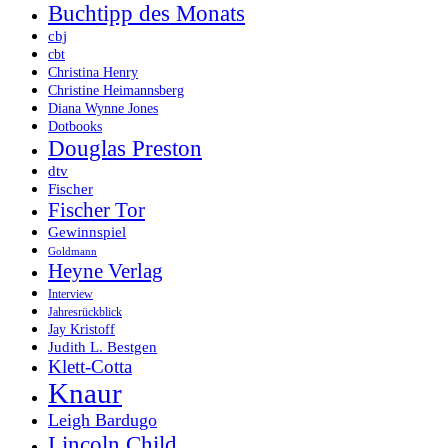
Buchtipp des Monats
cbj
cbt
Christina Henry
Christine Heimannsberg
Diana Wynne Jones
Dotbooks
Douglas Preston
dtv
Fischer
Fischer Tor
Gewinnspiel
Goldmann
Heyne Verlag
Interview
Jahresrückblick
Jay Kristoff
Judith L. Bestgen
Klett-Cotta
Knaur
Leigh Bardugo
Lincoln Child