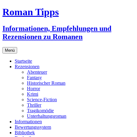
Zum
Roman Tipps
Inhalt
springen
Informationen, Empfehlungen und
Rezensionen zu Romanen
Menü
Startseite
Rezensionen
Abenteuer
Fantasy
Historischer Roman
Horror
Krimi
Science-Fiction
Thriller
Tragikomödie
Unterhaltungsroman
Informationen
Bewertungssystem
Bibliothek