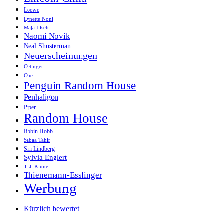
Loewe
Lynette Noni
Maja Ilisch
Naomi Novik
Neal Shusterman
Neuerscheinungen
Oetinger
One
Penguin Random House
Penhaligon
Piper
Random House
Robin Hobb
Sabaa Tahir
Siri Lindberg
Sylvia Englert
T. J. Klune
Thienemann-Esslinger
Werbung
Kürzlich bewertet