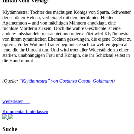
Inhalt vom Verlag:
Klytämnestra: Tochter des mächtigen Königs von Sparta, Schwester
der schönen Helena, verheiratet mit dem berühmten Helden
Agamemnon – und von mächtigen Männern angeklagt, eine
ruchlose Mörderin zu sein. Doch die wahre Geschichte ist eine
andere: misshandelt, missachtet und unterschätzt wird Klytämnestra
von ihrem tyrannischen Ehemann gezwungen, die eigene Tochter zu
opfern. Voller Wut und Trauer beginnt sie sich zu wehren gegen all
jene, die ihr Unrecht tun. Und wird trotz aller Widerstände zu einer
starken, unabhängigen Frau und Königin, die ihr Schicksal selbst in
die Hand nimmt …
(Quelle:
“Klytämnestra” von Costanza Casati, Goldmann
)
Rezension:
weiterlesen
→
“Klytämnestra”
Kommentar hinterlassen
von
Costanza
Casati
Suche