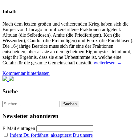
Inhalt:
Nach dem letzten großen und verheerenden Krieg haben sich die
Bürger von Chicago in fünf zerstrittene Fraktionen aufgeteilt:
Altruan (die Selbstlosen), Amite (die Friedfertigen), Ken (die
Wissenden), Candor (die Freimütigen) und Ferox (die Furchtlosen).
Die 16-jährige Beatrice muss sich für eine der Fraktionen
entscheiden, aber als sie an dem geheimen Eignungstest teilnimmt,
zeigt ihr Ergebnis, dass sie eine Unbestimmte ist, welche eine
Rezension:
Gefahr für die gesamte Gemeinschaft darstellt.
weiterlesen
→
„Die
Kommentar hinterlassen
Bestimmung“
von
Veronica
Roth
Suche
Suchen
nach:
Newsletter abonnieren
E-Mail eintragen
Indem Du fortfährst, akzeptierst Du unsere