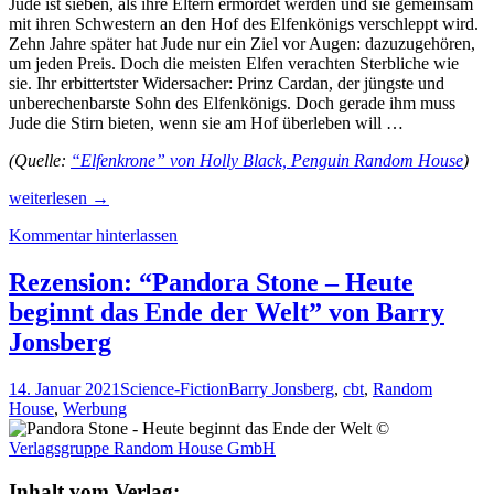
Jude ist sieben, als ihre Eltern ermordet werden und sie gemeinsam
mit ihren Schwestern an den Hof des Elfenkönigs verschleppt wird.
Zehn Jahre später hat Jude nur ein Ziel vor Augen: dazuzugehören,
um jeden Preis. Doch die meisten Elfen verachten Sterbliche wie
sie. Ihr erbittertster Widersacher: Prinz Cardan, der jüngste und
unberechenbarste Sohn des Elfenkönigs. Doch gerade ihm muss
Jude die Stirn bieten, wenn sie am Hof überleben will …
(Quelle:
“Elfenkrone” von Holly Black, Penguin Random House
)
Rezension:
weiterlesen
→
„Elfenkrone“
Kommentar hinterlassen
von
Holly
Black,
Rezension: “Pandora Stone – Heute
(1.
beginnt das Ende der Welt” von Barry
Band)
Jonsberg
14. Januar 2021
Science-Fiction
Barry Jonsberg
,
cbt
,
Random
House
,
Werbung
©
Verlagsgruppe Random House GmbH
Inhalt vom Verlag: