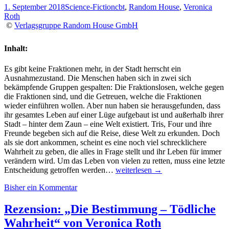
der
1. September 2018
Science-Fiction
cbt
,
Random House
,
Veronica
Welt”
Roth
von
©
Verlagsgruppe Random House GmbH
Barry
Jonsberg
Inhalt:
Es gibt keine Fraktionen mehr, in der Stadt herrscht ein
Ausnahmezustand. Die Menschen haben sich in zwei sich
bekämpfende Gruppen gespalten: Die Fraktionslosen, welche gegen
die Fraktionen sind, und die Getreuen, welche die Fraktionen
wieder einführen wollen. Aber nun haben sie herausgefunden, dass
ihr gesamtes Leben auf einer Lüge aufgebaut ist und außerhalb ihrer
Stadt – hinter dem Zaun – eine Welt existiert. Tris, Four und ihre
Freunde begeben sich auf die Reise, diese Welt zu erkunden. Doch
als sie dort ankommen, scheint es eine noch viel schrecklichere
Wahrheit zu geben, die alles in Frage stellt und ihr Leben für immer
verändern wird. Um das Leben von vielen zu retten, muss eine letzte
Rezension:
Entscheidung getroffen werden…
weiterlesen
→
“Die
Bisher ein Kommentar
Bestimmung
–
Letzte
Rezension: „Die Bestimmung – Tödliche
Entscheidung”
Wahrheit“ von Veronica Roth
von