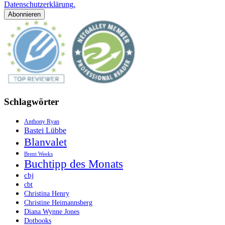
Datenschutzerklärung.
Schlagwörter
Anthony Ryan
Bastei Lübbe
Blanvalet
Brent Weeks
Buchtipp des Monats
cbj
cbt
Christina Henry
Christine Heimannsberg
Diana Wynne Jones
Dotbooks