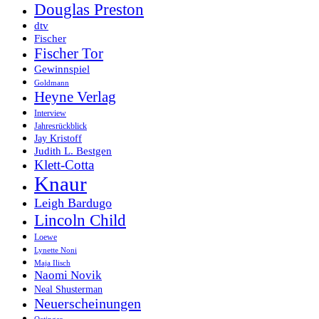
Douglas Preston
dtv
Fischer
Fischer Tor
Gewinnspiel
Goldmann
Heyne Verlag
Interview
Jahresrückblick
Jay Kristoff
Judith L. Bestgen
Klett-Cotta
Knaur
Leigh Bardugo
Lincoln Child
Loewe
Lynette Noni
Maja Ilisch
Naomi Novik
Neal Shusterman
Neuerscheinungen