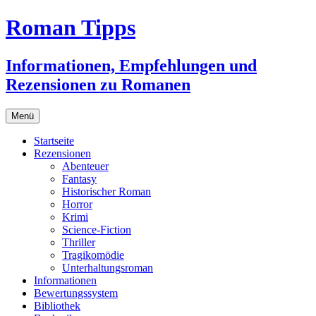
Zum
Roman Tipps
Inhalt
springen
Informationen, Empfehlungen und
Rezensionen zu Romanen
Menü
Startseite
Rezensionen
Abenteuer
Fantasy
Historischer Roman
Horror
Krimi
Science-Fiction
Thriller
Tragikomödie
Unterhaltungsroman
Informationen
Bewertungssystem
Bibliothek