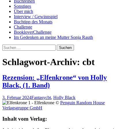
Buchreihen
Sonstiges
Über mich
Interview / Gewinnspiel
Buchtipp des Monats
Challenge
BookloverChallenge
Im Gedenken an meine Mutter Sonja Rauth
Suchen
nach:
Schlagwort-Archiv: cbt
Rezension: „Elfenkrone“ von Holly
Black, (1. Band)
3. Februar 2024
Fantasy
cbt
,
Holly Black
©
Penguin Random House
Verlagsgruppe GmbH
Inhalt vom Verlag: