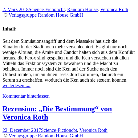
Veronica
Roth
2. März 2018
Science-Fiction
cbt
,
Random House
,
Veronica Roth
©
Verlagsgruppe Random House GmbH
Inhalt:
Seit dem Simulationsangriff und dem Massaker hat sich die
Situation in der Stadt noch mehr verschlechtert. Es gibt nur noch
wenige Altruan, die Amite und Candor halten sich aus dem Konflikt
heraus, die Ferox sind gespalten und die Ken versuchen mit allen
Mitteln das Fraktionssystem zu bewahren und die Macht zu
behalten. Immer noch sind die Ken auf der Suche nach den
Unbestimmten, um an ihnen Tests durchzuführen, dadurch ein
Rezen
Serum zu erschaffen, wodurch die Ken auch sie steuern können.
„Die
weiterlesen
→
Best
Kommentar hinterlassen
–
Tödli
Wahr
Rezension: „Die Bestimmung“ von
von
Veronica Roth
Veron
Roth
22. Dezember 2017
Science-Fiction
cbt
,
Veronica Roth
©
Verlagsgruppe Random House GmbH