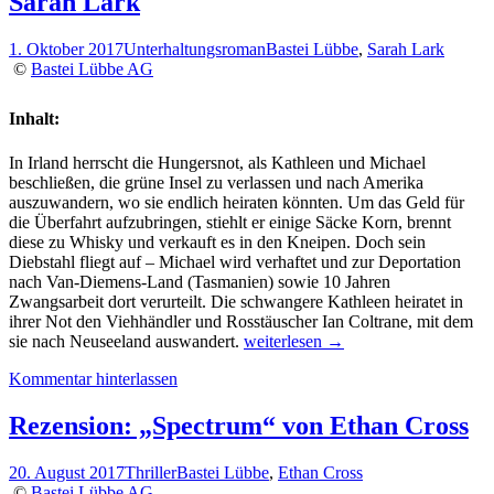
Sarah Lark
Kammer“
von
Jenny
1. Oktober 2017
Unterhaltungsroman
Bastei Lübbe
,
Sarah Lark
Blackhurst
©
Bastei Lübbe AG
zu
gewinnen!
Inhalt:
In Irland herrscht die Hungersnot, als Kathleen und Michael
beschließen, die grüne Insel zu verlassen und nach Amerika
auszuwandern, wo sie endlich heiraten könnten. Um das Geld für
die Überfahrt aufzubringen, stiehlt er einige Säcke Korn, brennt
diese zu Whisky und verkauft es in den Kneipen. Doch sein
Diebstahl fliegt auf – Michael wird verhaftet und zur Deportation
nach Van-Diemens-Land (Tasmanien) sowie 10 Jahren
Zwangsarbeit dort verurteilt. Die schwangere Kathleen heiratet in
ihrer Not den Viehhändler und Rosstäuscher Ian Coltrane, mit dem
Rezension:
sie nach Neuseeland auswandert.
weiterlesen
→
„Das
Kommentar hinterlassen
Gold
der
Maori“
Rezension: „Spectrum“ von Ethan Cross
von
Sarah
20. August 2017
Thriller
Bastei Lübbe
,
Ethan Cross
Lark
©
Bastei Lübbe AG