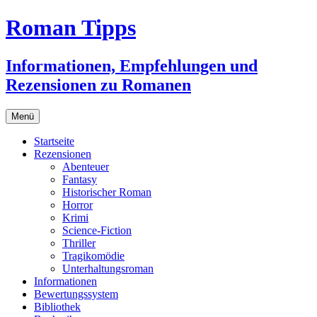
Zum
Roman Tipps
Inhalt
springen
Informationen, Empfehlungen und
Rezensionen zu Romanen
Menü
Startseite
Rezensionen
Abenteuer
Fantasy
Historischer Roman
Horror
Krimi
Science-Fiction
Thriller
Tragikomödie
Unterhaltungsroman
Informationen
Bewertungssystem
Bibliothek