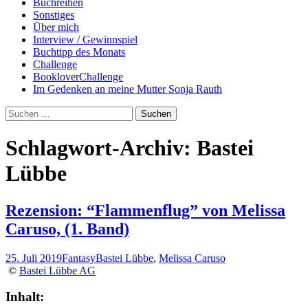
Buchreihen
Sonstiges
Über mich
Interview / Gewinnspiel
Buchtipp des Monats
Challenge
BookloverChallenge
Im Gedenken an meine Mutter Sonja Rauth
Suchen
nach:
Schlagwort-Archiv: Bastei
Lübbe
Rezension: “Flammenflug” von Melissa
Caruso, (1. Band)
25. Juli 2019
Fantasy
Bastei Lübbe
,
Melissa Caruso
©
Bastei Lübbe AG
Inhalt: