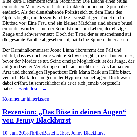
Eine kalte Dezembernacht in Stockholm: Die Leiche eines brutal
ermordeten Mannes wird in dem Umkleideraum einer Sporthalle
entdeckt. Als der diensthabende Polizist sich zu dem Haus des
Opfers begibt, um dessen Familie zu verständigen, findet er ein
Blutbad vor: Eine Frau und ein kleines Mädchen sind ebenso brutal
ermordet worden – nur der Sohn ist noch am Leben, der einzige
Zeuge und schwer verletzt. Doch der Täter, der es anscheinend auf
die gesamte Familie abgesehen hat, hat keine Spuren hinterlassen.
Der Kriminalkommissar Joona Linna übernimmt den Fall und
erfährt, dass es noch eine weitere Schwester gibt, die er finden muss,
bevor der Mörder es tut. Seine einzige Möglichkeit ist der Junge, der
aufgrund seiner Verletzungen nicht ansprechbar ist. Als Linna den
Arzt und ehemaligen Hypnotiseur Erik Maria Bark um Hilfe bittet,
versucht Bark den Jungen unter Hypnose zu befragen. Doch was er
dabei erfährt, ist schrecklicher als er es sich jemals vorgestellt
Rezension:
hätte….
weiterlesen
→
“Der
Kommentar hinterlassen
Hypnotiseur”
von
Lars
Rezension: „Das Böse in deinen Augen“
Kepler
von Jenny Blackhurst
10. Juni 2018
Thriller
Bastei Lübbe
,
Jenny Blackhurst