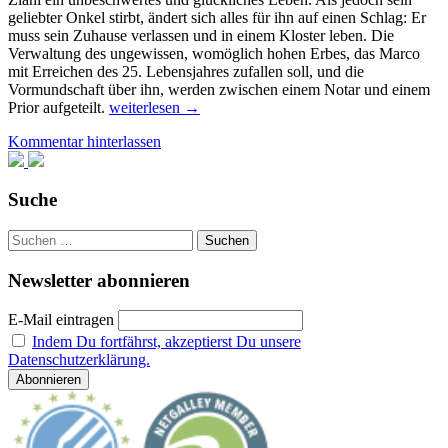
geliebter Onkel stirbt, ändert sich alles für ihn auf einen Schlag: Er
muss sein Zuhause verlassen und in einem Kloster leben. Die
Verwaltung des ungewissen, womöglich hohen Erbes, das Marco
mit Erreichen des 25. Lebensjahres zufallen soll, und die
Vormundschaft über ihn, werden zwischen einem Notar und einem
Der
Prior aufgeteilt.
weiterlesen
→
König
Kommentar hinterlassen
der
Komödianten
Suche
Suchen
nach:
Newsletter abonnieren
E-Mail eintragen
Indem Du fortfährst, akzeptierst Du unsere
Datenschutzerklärung.