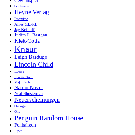
Gewinnspiel
Goldmann
Heyne Verlag
Interview
Jahresrückblick
Jay Kristoff
Judith L. Bestgen
Klett-Cotta
Knaur
Leigh Bardugo
Lincoln Child
Loewe
Lynette Noni
Maja Ilisch
Naomi Novik
Neal Shusterman
Neuerscheinungen
Oetinger
One
Penguin Random House
Penhaligon
Piper