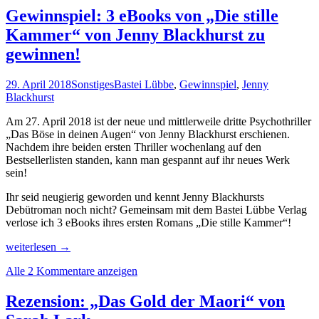
deinen
Gewinnspiel: 3 eBooks von „Die stille
Augen“
Kammer“ von Jenny Blackhurst zu
von
Jenny
gewinnen!
Blackhurst
29. April 2018
Sonstiges
Bastei Lübbe
,
Gewinnspiel
,
Jenny
Blackhurst
Am 27. April 2018 ist der neue und mittlerweile dritte Psychothriller
„Das Böse in deinen Augen“ von Jenny Blackhurst erschienen.
Nachdem ihre beiden ersten Thriller wochenlang auf den
Bestsellerlisten standen, kann man gespannt auf ihr neues Werk
sein!
Ihr seid neugierig geworden und kennt Jenny Blackhursts
Debütroman noch nicht? Gemeinsam mit dem Bastei Lübbe Verlag
verlose ich 3 eBooks ihres ersten Romans „Die stille Kammer“!
Gewinnspiel:
weiterlesen
→
3
Alle 2 Kommentare anzeigen
eBooks
von
„Die
Rezension: „Das Gold der Maori“ von
stille