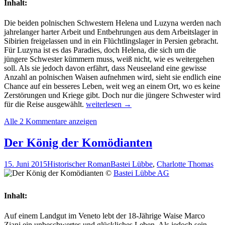
Inhalt:
Die beiden polnischen Schwestern Helena und Luzyna werden nach
jahrelanger harter Arbeit und Entbehrungen aus dem Arbeitslager in
Sibirien freigelassen und in ein Flüchtlingslager in Persien gebracht.
Für Luzyna ist es das Paradies, doch Helena, die sich um die
jüngere Schwester kümmern muss, weiß nicht, wie es weitergehen
soll. Als sie jedoch davon erfährt, dass Neuseeland eine gewisse
Anzahl an polnischen Waisen aufnehmen wird, sieht sie endlich eine
Chance auf ein besseres Leben, weit weg an einem Ort, wo es keine
Zerstörungen und Kriege gibt. Doch nur die jüngere Schwester wird
Rezension:
für die Reise ausgewählt.
weiterlesen
→
„Eine
Alle 2 Kommentare anzeigen
Hoffnung
am
Ende
Der König der Komödianten
der
Welt“
15. Juni 2015
Historischer Roman
Bastei Lübbe
,
Charlotte Thomas
von
©
Bastei Lübbe AG
Sarah
Lark
Inhalt:
Auf einem Landgut im Veneto lebt der 18-Jährige Waise Marco
Ziani ein unbeschwertes und glückliches Leben. Als jedoch sein