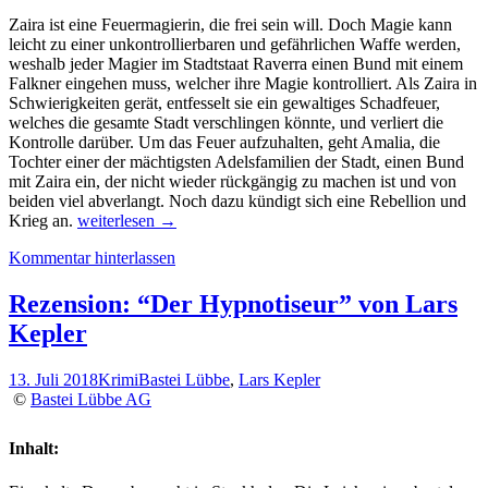
Zaira ist eine Feuermagierin, die frei sein will. Doch Magie kann
leicht zu einer unkontrollierbaren und gefährlichen Waffe werden,
weshalb jeder Magier im Stadtstaat Raverra einen Bund mit einem
Falkner eingehen muss, welcher ihre Magie kontrolliert. Als Zaira in
Schwierigkeiten gerät, entfesselt sie ein gewaltiges Schadfeuer,
welches die gesamte Stadt verschlingen könnte, und verliert die
Kontrolle darüber. Um das Feuer aufzuhalten, geht Amalia, die
Tochter einer der mächtigsten Adelsfamilien der Stadt, einen Bund
mit Zaira ein, der nicht wieder rückgängig zu machen ist und von
beiden viel abverlangt. Noch dazu kündigt sich eine Rebellion und
Rezension:
Krieg an.
weiterlesen
→
“Flammenflug”
Kommentar hinterlassen
von
Melissa
Caruso,
Rezension: “Der Hypnotiseur” von Lars
(1.
Kepler
Band)
13. Juli 2018
Krimi
Bastei Lübbe
,
Lars Kepler
©
Bastei Lübbe AG
Inhalt: