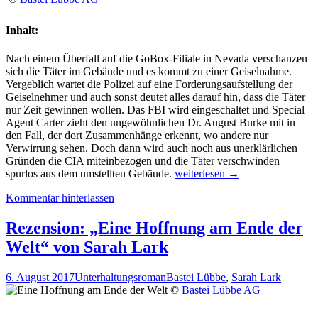
Inhalt:
Nach einem Überfall auf die GoBox-Filiale in Nevada verschanzen
sich die Täter im Gebäude und es kommt zu einer Geiselnahme.
Vergeblich wartet die Polizei auf eine Forderungsaufstellung der
Geiselnehmer und auch sonst deutet alles darauf hin, dass die Täter
nur Zeit gewinnen wollen. Das FBI wird eingeschaltet und Special
Agent Carter zieht den ungewöhnlichen Dr. August Burke mit in
den Fall, der dort Zusammenhänge erkennt, wo andere nur
Verwirrung sehen. Doch dann wird auch noch aus unerklärlichen
Gründen die CIA miteinbezogen und die Täter verschwinden
Rezension:
spurlos aus dem umstellten Gebäude.
weiterlesen
→
„Spectrum“
Kommentar hinterlassen
von
Ethan
Cross
Rezension: „Eine Hoffnung am Ende der
Welt“ von Sarah Lark
6. August 2017
Unterhaltungsroman
Bastei Lübbe
,
Sarah Lark
©
Bastei Lübbe AG