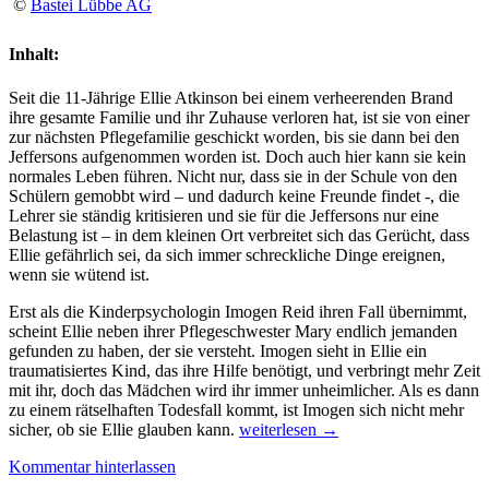
©
Bastei Lübbe AG
Inhalt:
Seit die 11-Jährige Ellie Atkinson bei einem verheerenden Brand
ihre gesamte Familie und ihr Zuhause verloren hat, ist sie von einer
zur nächsten Pflegefamilie geschickt worden, bis sie dann bei den
Jeffersons aufgenommen worden ist. Doch auch hier kann sie kein
normales Leben führen. Nicht nur, dass sie in der Schule von den
Schülern gemobbt wird – und dadurch keine Freunde findet -, die
Lehrer sie ständig kritisieren und sie für die Jeffersons nur eine
Belastung ist – in dem kleinen Ort verbreitet sich das Gerücht, dass
Ellie gefährlich sei, da sich immer schreckliche Dinge ereignen,
wenn sie wütend ist.
Erst als die Kinderpsychologin Imogen Reid ihren Fall übernimmt,
scheint Ellie neben ihrer Pflegeschwester Mary endlich jemanden
gefunden zu haben, der sie versteht. Imogen sieht in Ellie ein
traumatisiertes Kind, das ihre Hilfe benötigt, und verbringt mehr Zeit
mit ihr, doch das Mädchen wird ihr immer unheimlicher. Als es dann
zu einem rätselhaften Todesfall kommt, ist Imogen sich nicht mehr
Rezension:
sicher, ob sie Ellie glauben kann.
weiterlesen
→
„Das
Kommentar hinterlassen
Böse
in