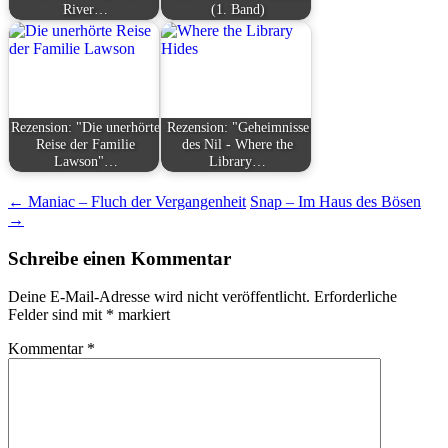
River…
(1. Band)
Rezension: "Die unerhörte
Rezension: "Geheimnisse
Reise der Familie
des Nil - Where the
Lawson"…
Library…
Beitragsnavigation
←
Maniac – Fluch der Vergangenheit
Snap – Im Haus des Bösen
→
Schreibe einen Kommentar
Deine E-Mail-Adresse wird nicht veröffentlicht.
Erforderliche
Felder sind mit
*
markiert
Kommentar
*