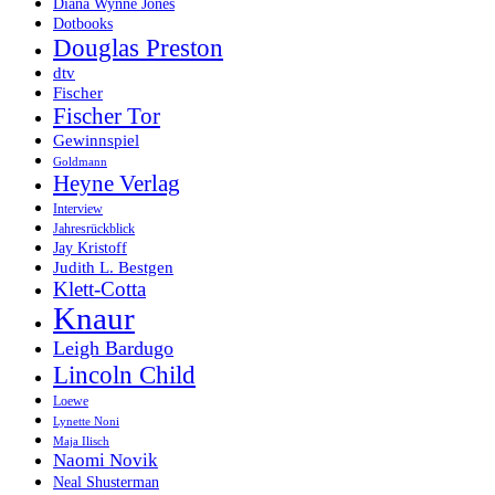
Diana Wynne Jones
Dotbooks
Douglas Preston
dtv
Fischer
Fischer Tor
Gewinnspiel
Goldmann
Heyne Verlag
Interview
Jahresrückblick
Jay Kristoff
Judith L. Bestgen
Klett-Cotta
Knaur
Leigh Bardugo
Lincoln Child
Loewe
Lynette Noni
Maja Ilisch
Naomi Novik
Neal Shusterman