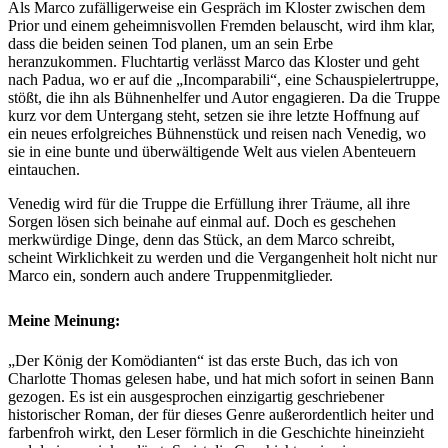
Als Marco zufälligerweise ein Gespräch im Kloster zwischen dem
Prior und einem geheimnisvollen Fremden belauscht, wird ihm klar,
dass die beiden seinen Tod planen, um an sein Erbe
heranzukommen. Fluchtartig verlässt Marco das Kloster und geht
nach Padua, wo er auf die „Incomparabili“, eine Schauspielertruppe,
stößt, die ihn als Bühnenhelfer und Autor engagieren. Da die Truppe
kurz vor dem Untergang steht, setzen sie ihre letzte Hoffnung auf
ein neues erfolgreiches Bühnenstück und reisen nach Venedig, wo
sie in eine bunte und überwältigende Welt aus vielen Abenteuern
eintauchen.
Venedig wird für die Truppe die Erfüllung ihrer Träume, all ihre
Sorgen lösen sich beinahe auf einmal auf. Doch es geschehen
merkwürdige Dinge, denn das Stück, an dem Marco schreibt,
scheint Wirklichkeit zu werden und die Vergangenheit holt nicht nur
Marco ein, sondern auch andere Truppenmitglieder.
Meine Meinung:
„
Der König der Komödianten“ ist das erste Buch, das ich von
Charlotte Thomas gelesen habe, und hat mich sofort in seinen Bann
gezogen. Es ist ein ausgesprochen einzigartig geschriebener
historischer Roman, der für dieses Genre außerordentlich heiter und
farbenfroh wirkt, den Leser förmlich in die Geschichte hineinzieht