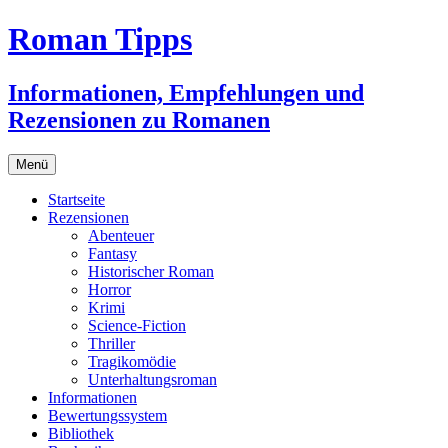
Zum
Roman Tipps
Inhalt
springen
Informationen, Empfehlungen und
Rezensionen zu Romanen
Menü
Startseite
Rezensionen
Abenteuer
Fantasy
Historischer Roman
Horror
Krimi
Science-Fiction
Thriller
Tragikomödie
Unterhaltungsroman
Informationen
Bewertungssystem
Bibliothek