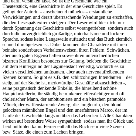
und darin versinken lässt. So ist die Geschichte wie ein
Theaterstück, eine Geschichte in der eine Geschichte spielt. Es
gelingt der Autorin – anscheinend mühelos – erstaunliche
Verwicklungen und derart überraschende Wendungen zu erschaffen,
die den Lesespaß extrem steigern. Der Leser wird hier nicht nur
durch Spannung der Geschichte selbst vorangetrieben, sondern auch
durch die unvergleichlich großartige, unterhaltsame und lockere
Sprache, sodass keine Langeweile auftaucht und das Buch ziemlich
schnell durchgelesen ist. Dabei kommen die Charaktere mit ihren
beinahe sonderbaren Verhaltensweisen, ihren Fehlern, Schwächen,
aber auch guten Eigenschaften sowie ihren unterschiedlichen
bizarren Konflikten besonders zur Geltung, beleben die Geschichte
auf dem Hintergrund der Lagunenstadt Venedig, wodurch es zu
vielen verschiedenen amüsanten, aber auch nervenaufreibenden
Szenen kommt. So gibt es z.B. den schlitzohrigen Intendanten – der
stetig auf der Suche ist, merkwürdige Geschäfte abzuschließen -,
seine pragmatisch denkende Enkelin, die hinreißend schöne
Hauptdarstellerin, ihr ständig betrunkener, eifersüchtiger und oft
cholerischer Mann, der ambitionierte und ein bisschen paranoide
Mönch, der waffenstarrende Zwerg, die Jongleurin, den blond
gelockten männlichen Engel und den unerfahreren Marco, der im
Laufe der Geschichte langsam über das Leben lernt. Alle Charaktere
wirken auf besondere Weise sympathisch, sodass man ihr Glück und
Leid mitfühlen kann. Ferner enthält das Buch sehr viele Szenen
bzw. Sätze, die einen zum Lachen bringen.