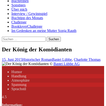
Buchreihen
Sonstiges
Über mich
Interview / Gewinnspiel
Buchtipp des Monats
Challenge
BookloverChallenge
Im Gedenken an meine Mutter Sonja Rauth
Suchen
nach:
Der König der Komödianten
15. Juni 2015
Historischer Roman
Bastei Lübbe
,
Charlotte Thomas
©
Bastei Lübbe AG
Humor
Handlung
Atmosphäre
Spannung
Sprachstil
4.5
Information: