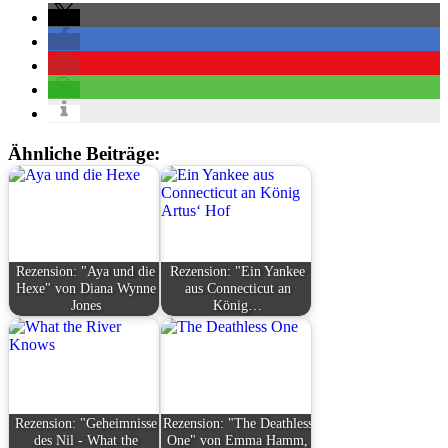
Ähnliche Beiträge:
Rezension: "Aya und die
Rezension: "Ein Yankee
Hexe" von Diana Wynne
aus Connecticut an
Jones
König…
Rezension: "Geheimnisse
Rezension: "The Deathless
des Nil - What the
One" von Emma Hamm,