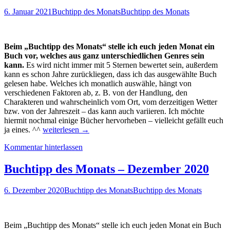
6. Januar 2021
Buchtipp des Monats
Buchtipp des Monats
Beim „Buchtipp des Monats“ stelle ich euch jeden Monat ein
Buch vor, welches aus ganz unterschiedlichen Genres sein
kann.
Es wird nicht immer mit 5 Sternen bewertet sein, außerdem
kann es schon Jahre zurückliegen, dass ich das ausgewählte Buch
gelesen habe. Welches ich monatlich auswähle, hängt von
verschiedenen Faktoren ab, z. B. von der Handlung, den
Charakteren und wahrscheinlich vom Ort, vom derzeitigen Wetter
bzw. von der Jahreszeit – das kann auch variieren. Ich möchte
hiermit nochmal einige Bücher hervorheben – vielleicht gefällt euch
Buchtipp
ja eines. ^^
weiterlesen
→
des
Kommentar hinterlassen
Monats
–
Januar
Buchtipp des Monats – Dezember 2020
2021
6. Dezember 2020
Buchtipp des Monats
Buchtipp des Monats
Beim „Buchtipp des Monats“ stelle ich euch jeden Monat ein Buch