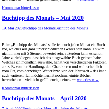
des
Kommentar hinterlassen
Monats
–
Juni
Buchtipp des Monats – Mai 2020
2020
19. Mai 2020
Buchtipp des Monats
Buchtipp des Monats
Beim „Buchtipp des Monats“ stelle ich euch jeden Monat ein Buch
vor, welches aus ganz unterschiedlichen Genres sein kann. Es wird
nicht immer mit 5 Sternen bewertet sein, außerdem kann es schon
Jahre zurückliegen, dass ich das ausgewählte Buch gelesen habe.
Welches ich monatlich auswähle, hängt von verschiedenen Faktoren
ab, z. B. von der Handlung, den Charakteren und wahrscheinlich
vom Ort, vom derzeitigen Wetter bzw. von der Jahreszeit – das kann
auch variieren. Ich möchte hiermit nochmal einige Bücher
Buchtipp
hervorheben – vielleicht gefällt euch ja eines. ^^
weiterlesen
→
des
Kommentar hinterlassen
Monats
–
Mai
Buchtipp des Monats – April 2020
2020
7. April 2020
Buchtipp des Monats
Buchtipp des Monats