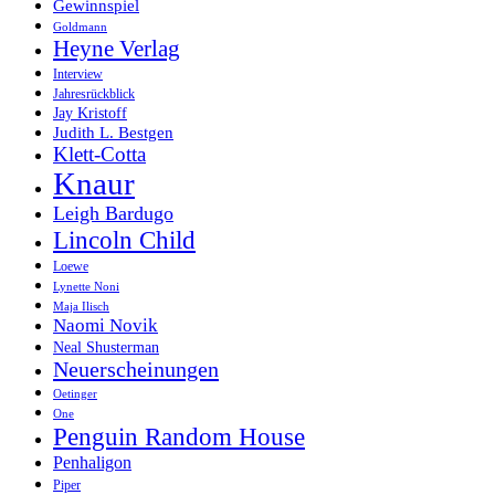
Gewinnspiel
Goldmann
Heyne Verlag
Interview
Jahresrückblick
Jay Kristoff
Judith L. Bestgen
Klett-Cotta
Knaur
Leigh Bardugo
Lincoln Child
Loewe
Lynette Noni
Maja Ilisch
Naomi Novik
Neal Shusterman
Neuerscheinungen
Oetinger
One
Penguin Random House
Penhaligon
Piper