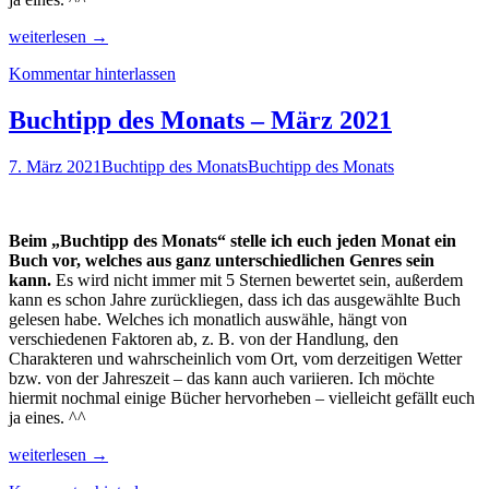
Buchtipp
weiterlesen
→
des
Kommentar hinterlassen
Monats
–
April
Buchtipp des Monats – März 2021
2021
7. März 2021
Buchtipp des Monats
Buchtipp des Monats
Beim „Buchtipp des Monats“ stelle ich euch jeden Monat ein
Buch vor, welches aus ganz unterschiedlichen Genres sein
kann.
Es wird nicht immer mit 5 Sternen bewertet sein, außerdem
kann es schon Jahre zurückliegen, dass ich das ausgewählte Buch
gelesen habe. Welches ich monatlich auswähle, hängt von
verschiedenen Faktoren ab, z. B. von der Handlung, den
Charakteren und wahrscheinlich vom Ort, vom derzeitigen Wetter
bzw. von der Jahreszeit – das kann auch variieren. Ich möchte
hiermit nochmal einige Bücher hervorheben – vielleicht gefällt euch
ja eines. ^^
Buchtipp
weiterlesen
→
des