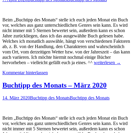
Beim „Buchtipp des Monats“ stelle ich euch jeden Monat ein Buch
vor, welches aus ganz unterschiedlichen Genres sein kann. Es wird
nicht immer mit 5 Sternen bewertet sein, außerdem kann es schon
Jahre zurückliegen, dass ich das ausgewählte Buch gelesen habe.
Welches ich monatlich auswähle, hängt von verschiedenen Faktoren
ab, z. B. von der Handlung, den Charakteren und wahrscheinlich
vom Ort, vom derzeitigen Wetter bzw. von der Jahreszeit – das kann
auch variieren. Ich möchte hiermit nochmal einige Bücher
Buchtipp
hervorheben – vielleicht gefällt euch ja eines. ^^
weiterlesen
→
des
Kommentar hinterlassen
Monats
–
April
Buchtipp des Monats – März 2020
2020
14. März 2020
Buchtipp des Monats
Buchtipp des Monats
Beim „Buchtipp des Monats“ stelle ich euch jeden Monat ein Buch
vor, welches aus ganz unterschiedlichen Genres sein kann. Es wird
nicht immer mit 5 Sternen bewertet sein, außerdem kann es schon