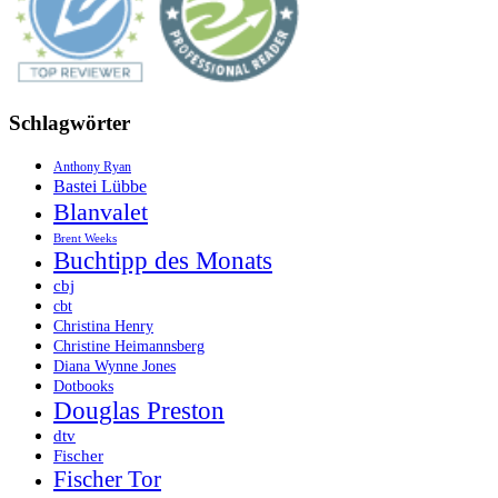
Schlagwörter
Anthony Ryan
Bastei Lübbe
Blanvalet
Brent Weeks
Buchtipp des Monats
cbj
cbt
Christina Henry
Christine Heimannsberg
Diana Wynne Jones
Dotbooks
Douglas Preston
dtv
Fischer
Fischer Tor