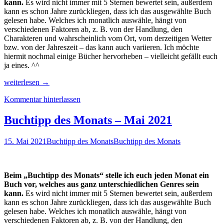
kann.
Es wird nicht immer mit 5 Sternen bewertet sein, außerdem
kann es schon Jahre zurückliegen, dass ich das ausgewählte Buch
gelesen habe. Welches ich monatlich auswähle, hängt von
verschiedenen Faktoren ab, z. B. von der Handlung, den
Charakteren und wahrscheinlich vom Ort, vom derzeitigen Wetter
bzw. von der Jahreszeit – das kann auch variieren. Ich möchte
hiermit nochmal einige Bücher hervorheben – vielleicht gefällt euch
ja eines. ^^
Buchtipp
weiterlesen
→
des
Kommentar hinterlassen
Monats
–
August
Buchtipp des Monats – Mai 2021
2021
15. Mai 2021
Buchtipp des Monats
Buchtipp des Monats
Beim „Buchtipp des Monats“ stelle ich euch jeden Monat ein
Buch vor, welches aus ganz unterschiedlichen Genres sein
kann.
Es wird nicht immer mit 5 Sternen bewertet sein, außerdem
kann es schon Jahre zurückliegen, dass ich das ausgewählte Buch
gelesen habe. Welches ich monatlich auswähle, hängt von
verschiedenen Faktoren ab, z. B. von der Handlung, den