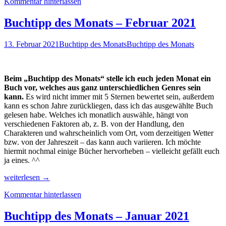
Kommentar hinterlassen
Monats
–
März
Buchtipp des Monats – Februar 2021
2021
13. Februar 2021
Buchtipp des Monats
Buchtipp des Monats
Beim „Buchtipp des Monats“ stelle ich euch jeden Monat ein
Buch vor, welches aus ganz unterschiedlichen Genres sein
kann.
Es wird nicht immer mit 5 Sternen bewertet sein, außerdem
kann es schon Jahre zurückliegen, dass ich das ausgewählte Buch
gelesen habe. Welches ich monatlich auswähle, hängt von
verschiedenen Faktoren ab, z. B. von der Handlung, den
Charakteren und wahrscheinlich vom Ort, vom derzeitigen Wetter
bzw. von der Jahreszeit – das kann auch variieren. Ich möchte
hiermit nochmal einige Bücher hervorheben – vielleicht gefällt euch
ja eines. ^^
Buchtipp
weiterlesen
→
des
Kommentar hinterlassen
Monats
–
Februar
Buchtipp des Monats – Januar 2021
2021