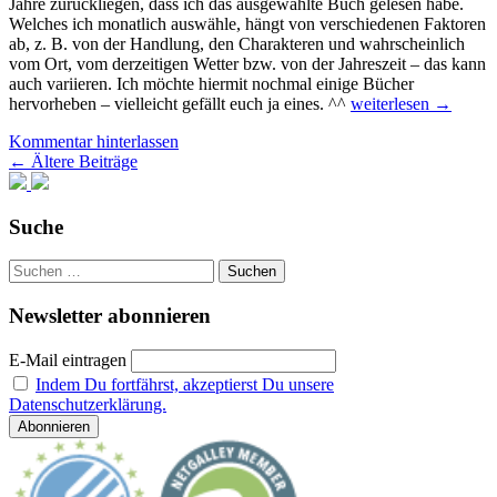
Jahre zurückliegen, dass ich das ausgewählte Buch gelesen habe.
Welches ich monatlich auswähle, hängt von verschiedenen Faktoren
ab, z. B. von der Handlung, den Charakteren und wahrscheinlich
vom Ort, vom derzeitigen Wetter bzw. von der Jahreszeit – das kann
auch variieren. Ich möchte hiermit nochmal einige Bücher
Buchtipp
hervorheben – vielleicht gefällt euch ja eines. ^^
weiterlesen
→
des
Kommentar hinterlassen
Monats
Beitragsnavigation
←
Ältere Beiträge
–
März
2020
Suche
Suchen
nach:
Newsletter abonnieren
E-Mail eintragen
Indem Du fortfährst, akzeptierst Du unsere
Datenschutzerklärung.