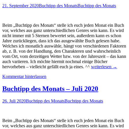
21. September 2020
Buchtipp des Monats
Buchtipp des Monats
Beim „Buchtipp des Monats“ stelle ich euch jeden Monat ein Buch
vor, welches aus ganz unterschiedlichen Genres sein kann. Es wird
nicht immer mit 5 Sternen bewertet sein, außerdem kann es schon
Jahre zurückliegen, dass ich das ausgewählte Buch gelesen habe.
Welches ich monatlich auswähle, hängt von verschiedenen Faktoren
ab, z. B. von der Handlung, den Charakteren und wahrscheinlich
vom Ort, vom derzeitigen Wetter bzw. von der Jahreszeit – das kann
auch variieren. Ich möchte hiermit nochmal einige Bücher
Buchtipp
hervorheben – vielleicht gefällt euch ja eines. ^^
weiterlesen
→
des
Kommentar hinterlassen
Monats
–
September
Buchtipp des Monats – Juli 2020
2020
26. Juli 2020
Buchtipp des Monats
Buchtipp des Monats
Beim „Buchtipp des Monats“ stelle ich euch jeden Monat ein Buch
vor, welches aus ganz unterschiedlichen Genres sein kann. Es wird