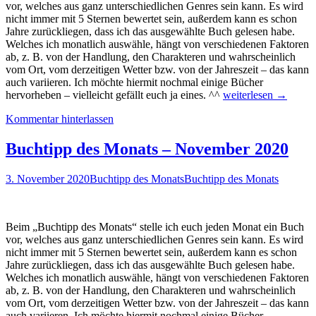
vor, welches aus ganz unterschiedlichen Genres sein kann. Es wird
nicht immer mit 5 Sternen bewertet sein, außerdem kann es schon
Jahre zurückliegen, dass ich das ausgewählte Buch gelesen habe.
Welches ich monatlich auswähle, hängt von verschiedenen Faktoren
ab, z. B. von der Handlung, den Charakteren und wahrscheinlich
vom Ort, vom derzeitigen Wetter bzw. von der Jahreszeit – das kann
auch variieren. Ich möchte hiermit nochmal einige Bücher
Buchtipp
hervorheben – vielleicht gefällt euch ja eines. ^^
weiterlesen
→
des
Kommentar hinterlassen
Monats
–
Dezember
Buchtipp des Monats – November 2020
2020
3. November 2020
Buchtipp des Monats
Buchtipp des Monats
Beim „Buchtipp des Monats“ stelle ich euch jeden Monat ein Buch
vor, welches aus ganz unterschiedlichen Genres sein kann. Es wird
nicht immer mit 5 Sternen bewertet sein, außerdem kann es schon
Jahre zurückliegen, dass ich das ausgewählte Buch gelesen habe.
Welches ich monatlich auswähle, hängt von verschiedenen Faktoren
ab, z. B. von der Handlung, den Charakteren und wahrscheinlich
vom Ort, vom derzeitigen Wetter bzw. von der Jahreszeit – das kann
auch variieren. Ich möchte hiermit nochmal einige Bücher