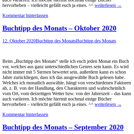
Buchtipp
hervorheben – vielleicht gefällt euch ja eines. ^^
weiterlesen
→
des
Kommentar hinterlassen
Monats
–
November
Buchtipp des Monats – Oktober 2020
2020
12. Oktober 2020
Buchtipp des Monats
Buchtipp des Monats
Beim „Buchtipp des Monats“ stelle ich euch jeden Monat ein Buch
vor, welches aus ganz unterschiedlichen Genres sein kann. Es wird
nicht immer mit 5 Sternen bewertet sein, außerdem kann es schon
Jahre zurückliegen, dass ich das ausgewählte Buch gelesen habe.
Welches ich monatlich auswähle, hängt von verschiedenen Faktoren
ab, z. B. von der Handlung, den Charakteren und wahrscheinlich
vom Ort, vom derzeitigen Wetter bzw. von der Jahreszeit – das kann
auch variieren. Ich möchte hiermit nochmal einige Bücher
Buchtipp
hervorheben – vielleicht gefällt euch ja eines. ^^
weiterlesen
→
des
Kommentar hinterlassen
Monats
–
Oktober
Buchtipp des Monats – September 2020
2020