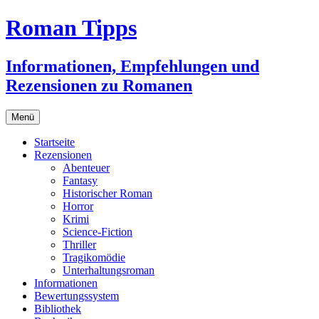
Zum
Roman Tipps
Inhalt
springen
Informationen, Empfehlungen und
Rezensionen zu Romanen
Menü
Startseite
Rezensionen
Abenteuer
Fantasy
Historischer Roman
Horror
Krimi
Science-Fiction
Thriller
Tragikomödie
Unterhaltungsroman
Informationen
Bewertungssystem
Bibliothek