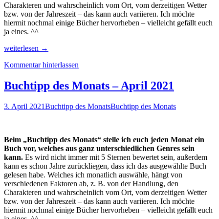
Charakteren und wahrscheinlich vom Ort, vom derzeitigen Wetter
bzw. von der Jahreszeit – das kann auch variieren. Ich möchte
hiermit nochmal einige Bücher hervorheben – vielleicht gefällt euch
ja eines. ^^
Buchtipp
weiterlesen
→
des
Kommentar hinterlassen
Monats
–
Mai
Buchtipp des Monats – April 2021
2021
3. April 2021
Buchtipp des Monats
Buchtipp des Monats
Beim „Buchtipp des Monats“ stelle ich euch jeden Monat ein
Buch vor, welches aus ganz unterschiedlichen Genres sein
kann.
Es wird nicht immer mit 5 Sternen bewertet sein, außerdem
kann es schon Jahre zurückliegen, dass ich das ausgewählte Buch
gelesen habe. Welches ich monatlich auswähle, hängt von
verschiedenen Faktoren ab, z. B. von der Handlung, den
Charakteren und wahrscheinlich vom Ort, vom derzeitigen Wetter
bzw. von der Jahreszeit – das kann auch variieren. Ich möchte
hiermit nochmal einige Bücher hervorheben – vielleicht gefällt euch
ja eines. ^^