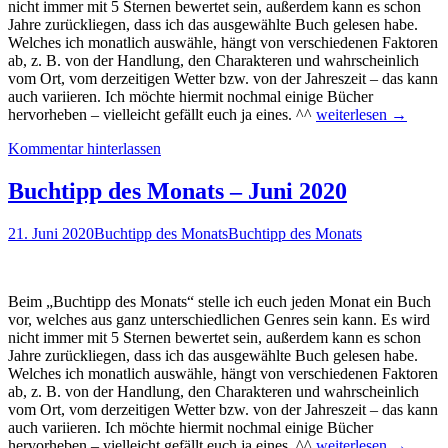
nicht immer mit 5 Sternen bewertet sein, außerdem kann es schon
Jahre zurückliegen, dass ich das ausgewählte Buch gelesen habe.
Welches ich monatlich auswähle, hängt von verschiedenen Faktoren
ab, z. B. von der Handlung, den Charakteren und wahrscheinlich
vom Ort, vom derzeitigen Wetter bzw. von der Jahreszeit – das kann
auch variieren. Ich möchte hiermit nochmal einige Bücher
Buchtipp
hervorheben – vielleicht gefällt euch ja eines. ^^
weiterlesen
→
des
Kommentar hinterlassen
Monats
–
Juli
Buchtipp des Monats – Juni 2020
2020
21. Juni 2020
Buchtipp des Monats
Buchtipp des Monats
Beim „Buchtipp des Monats“ stelle ich euch jeden Monat ein Buch
vor, welches aus ganz unterschiedlichen Genres sein kann. Es wird
nicht immer mit 5 Sternen bewertet sein, außerdem kann es schon
Jahre zurückliegen, dass ich das ausgewählte Buch gelesen habe.
Welches ich monatlich auswähle, hängt von verschiedenen Faktoren
ab, z. B. von der Handlung, den Charakteren und wahrscheinlich
vom Ort, vom derzeitigen Wetter bzw. von der Jahreszeit – das kann
auch variieren. Ich möchte hiermit nochmal einige Bücher
Buchtipp
hervorheben – vielleicht gefällt euch ja eines. ^^
weiterlesen
→