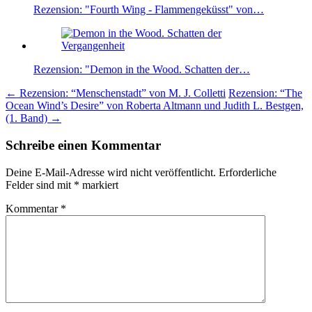
Rezension: "Fourth Wing - Flammengeküsst" von…
Rezension: "Demon in the Wood. Schatten der…
Beitragsnavigation
←
Rezension: “Menschenstadt” von M. J. Colletti
Rezension: “The
Ocean Wind’s Desire” von Roberta Altmann und Judith L. Bestgen,
(1. Band)
→
Schreibe einen Kommentar
Deine E-Mail-Adresse wird nicht veröffentlicht.
Erforderliche
Felder sind mit
*
markiert
Kommentar
*