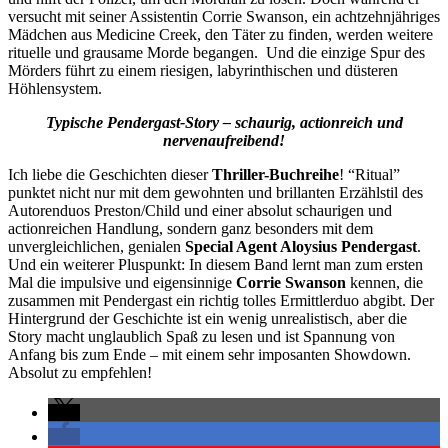
versucht mit seiner Assistentin Corrie Swanson, ein achtzehnjähriges
Mädchen aus Medicine Creek, den Täter zu finden, werden weitere
rituelle und grausame Morde begangen. Und die einzige Spur des
Mörders führt zu einem riesigen, labyrinthischen und düsteren
Höhlensystem.
Typische Pendergast-Story – schaurig, actionreich und
nervenaufreibend!
Ich liebe die Geschichten dieser
Thriller-Buchreihe
! “Ritual”
punktet nicht nur mit dem gewohnten und brillanten Erzählstil des
Autorenduos Preston/Child und einer absolut schaurigen und
actionreichen Handlung, sondern ganz besonders mit dem
unvergleichlichen, genialen
Special Agent Aloysius Pendergast
.
Und ein weiterer Pluspunkt: In diesem Band lernt man zum ersten
Mal die impulsive und eigensinnige
Corrie Swanson
kennen, die
zusammen mit Pendergast ein richtig tolles Ermittlerduo abgibt. Der
Hintergrund der Geschichte ist ein wenig unrealistisch, aber die
Story macht unglaublich Spaß zu lesen und ist Spannung von
Anfang bis zum Ende – mit einem sehr imposanten Showdown.
Absolut zu empfehlen!