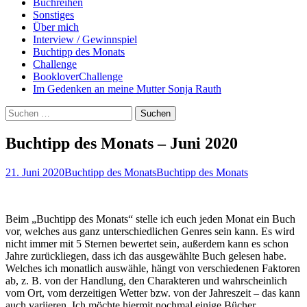
Buchreihen
Sonstiges
Über mich
Interview / Gewinnspiel
Buchtipp des Monats
Challenge
BookloverChallenge
Im Gedenken an meine Mutter Sonja Rauth
Suchen
nach:
Buchtipp des Monats – Juni 2020
21. Juni 2020
Buchtipp des Monats
Buchtipp des Monats
Beim „Buchtipp des Monats“ stelle ich euch jeden Monat ein Buch
vor, welches aus ganz unterschiedlichen Genres sein kann. Es wird
nicht immer mit 5 Sternen bewertet sein, außerdem kann es schon
Jahre zurückliegen, dass ich das ausgewählte Buch gelesen habe.
Welches ich monatlich auswähle, hängt von verschiedenen Faktoren
ab, z. B. von der Handlung, den Charakteren und wahrscheinlich
vom Ort, vom derzeitigen Wetter bzw. von der Jahreszeit – das kann
auch variieren. Ich möchte hiermit nochmal einige Bücher