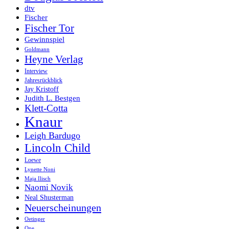
dtv
Fischer
Fischer Tor
Gewinnspiel
Goldmann
Heyne Verlag
Interview
Jahresrückblick
Jay Kristoff
Judith L. Bestgen
Klett-Cotta
Knaur
Leigh Bardugo
Lincoln Child
Loewe
Lynette Noni
Maja Ilisch
Naomi Novik
Neal Shusterman
Neuerscheinungen
Oetinger
One