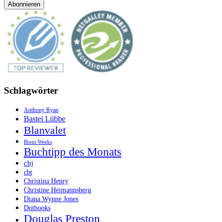
Schlagwörter
Anthony Ryan
Bastei Lübbe
Blanvalet
Brent Weeks
Buchtipp des Monats
cbj
cbt
Christina Henry
Christine Heimannsberg
Diana Wynne Jones
Dotbooks
Douglas Preston