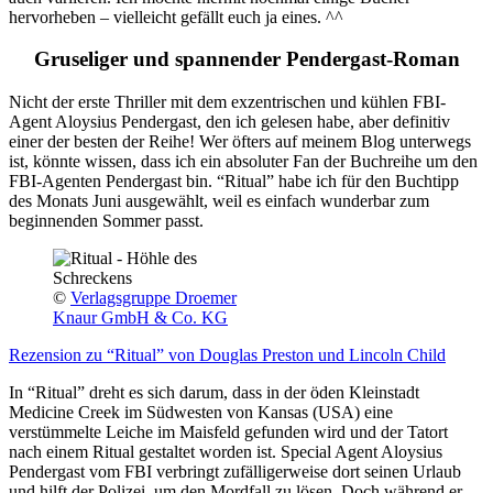
hervorheben – vielleicht gefällt euch ja eines. ^^
Gruseliger und spannender Pendergast-Roman
Nicht der erste Thriller mit dem exzentrischen und kühlen FBI-
Agent Aloysius Pendergast, den ich gelesen habe, aber definitiv
einer der besten der Reihe! Wer öfters auf meinem Blog unterwegs
ist, könnte wissen, dass ich ein absoluter Fan der Buchreihe um den
FBI-Agenten Pendergast bin. “Ritual” habe ich für den Buchtipp
des Monats Juni ausgewählt, weil es einfach wunderbar zum
beginnenden Sommer passt.
©
Verlagsgruppe Droemer
Knaur GmbH & Co. KG
Rezension zu “Ritual” von Douglas Preston und Lincoln Child
In “Ritual” dreht es sich darum, dass in der öden Kleinstadt
Medicine Creek im Südwesten von Kansas (USA) eine
verstümmelte Leiche im Maisfeld gefunden wird und der Tatort
nach einem Ritual gestaltet worden ist. Special Agent Aloysius
Pendergast vom FBI verbringt zufälligerweise dort seinen Urlaub
und hilft der Polizei, um den Mordfall zu lösen. Doch während er