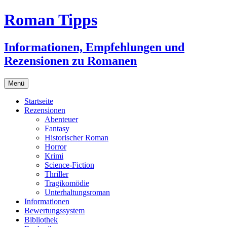
Zum
Roman Tipps
Inhalt
springen
Informationen, Empfehlungen und
Rezensionen zu Romanen
Menü
Startseite
Rezensionen
Abenteuer
Fantasy
Historischer Roman
Horror
Krimi
Science-Fiction
Thriller
Tragikomödie
Unterhaltungsroman
Informationen
Bewertungssystem
Bibliothek