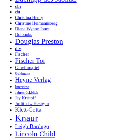
cbj
cbt
Christina Henry
Christine Heimannsberg
Diana Wynne Jones
Dotbooks
Douglas Preston
dtv
Fischer
Fischer Tor
Gewinnspiel
Goldmann
Heyne Verlag
Interview
Jahresrückblick
Jay Kristoff
Judith L. Bestgen
Klett-Cotta
Knaur
Leigh Bardugo
Lincoln Child