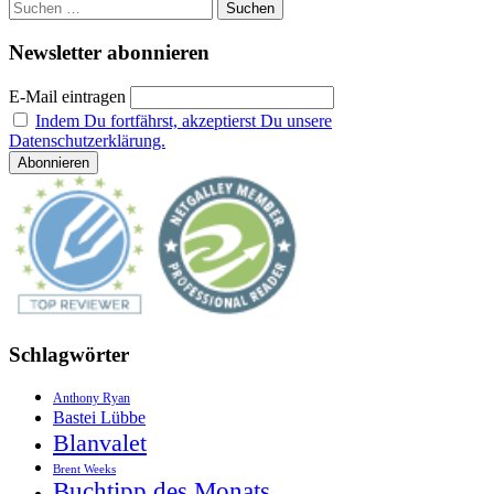
Suchen
von
nach:
Lena
Newsletter abonnieren
Kiefer,
(1.
E-Mail eintragen
Band)
Indem Du fortfährst, akzeptierst Du unsere
Datenschutzerklärung.
Schlagwörter
Anthony Ryan
Bastei Lübbe
Blanvalet
Brent Weeks
Buchtipp des Monats