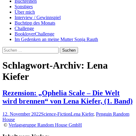
Buchreihen
Sonstiges
Über mich
Interview / Gewinnspiel
Buchtipp des Monats
Challenge
BookloverChallenge
Im Gedenken an meine Mutter Sonja Rauth
Suchen
nach:
Schlagwort-Archiv: Lena
Kiefer
Rezension: „Ophelia Scale – Die Welt
wird brennen“ von Lena Kiefer, (1. Band)
12. November 2022
Science-Fiction
Lena Kiefer
,
Penguin Random
House
©
Verlagsgruppe Random House GmbH