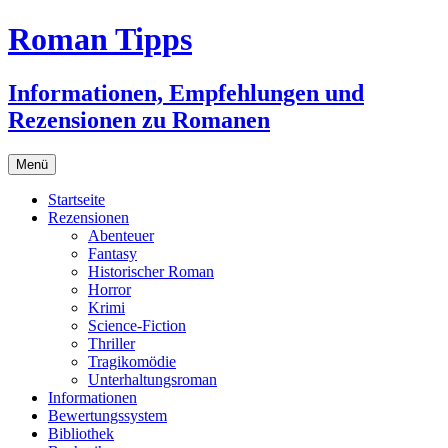
Zum
Roman Tipps
Inhalt
springen
Informationen, Empfehlungen und
Rezensionen zu Romanen
Menü
Startseite
Rezensionen
Abenteuer
Fantasy
Historischer Roman
Horror
Krimi
Science-Fiction
Thriller
Tragikomödie
Unterhaltungsroman
Informationen
Bewertungssystem
Bibliothek