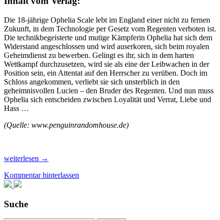
Inhalt vom Verlag:
Die 18-jährige Ophelia Scale lebt im England einer nicht zu fernen
Zukunft, in dem Technologie per Gesetz vom Regenten verboten ist.
Die technikbegeisterte und mutige Kämpferin Ophelia hat sich dem
Widerstand angeschlossen und wird auserkoren, sich beim royalen
Geheimdienst zu bewerben. Gelingt es ihr, sich in dem harten
Wettkampf durchzusetzen, wird sie als eine der Leibwachen in der
Position sein, ein Attentat auf den Herrscher zu verüben. Doch im
Schloss angekommen, verliebt sie sich unsterblich in den
geheimnisvollen Lucien – den Bruder des Regenten. Und nun muss
Ophelia sich entscheiden zwischen Loyalität und Verrat, Liebe und
Hass …
(Quelle: www.penguinrandomhouse.de)
Rezension:
weiterlesen
→
„Ophelia
Kommentar hinterlassen
Scale
–
Die
Welt
Suche
wird
brennen“