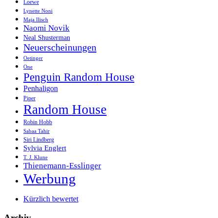
Loewe
Lynette Noni
Maja Ilisch
Naomi Novik
Neal Shusterman
Neuerscheinungen
Oetinger
One
Penguin Random House
Penhaligon
Piper
Random House
Robin Hobb
Sabaa Tahir
Siri Lindberg
Sylvia Englert
T. J. Klune
Thienemann-Esslinger
Werbung
Kürzlich bewertet
Archiv