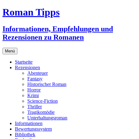
Zum
Roman Tipps
Inhalt
springen
Informationen, Empfehlungen und
Rezensionen zu Romanen
Menü
Startseite
Rezensionen
Abenteuer
Fantasy
Historischer Roman
Horror
Krimi
Science-Fiction
Thriller
Tragikomödie
Unterhaltungsroman
Informationen
Bewertungssystem
Bibliothek