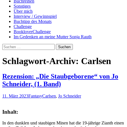
Buchreihen
Sonstiges
Über mich
Interview / Gewinnspiel
Buchtipp des Monats
Challenge
BookloverChallenge
Im Gedenken an meine Mutter Sonja Rauth
Suchen
nach:
Schlagwort-Archiv: Carlsen
Rezension: „Die Staubgeborene“ von Jo
Schneider, (1. Band)
11. März 2023
Fantasy
Carlsen
,
Jo Schneider
Inhalt:
In den dunklen und staubigen Minen hat die 19-jährige Zianth einen