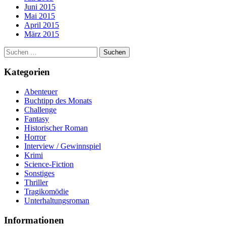
Juni 2015
Mai 2015
April 2015
März 2015
Suchen
nach:
Kategorien
Abenteuer
Buchtipp des Monats
Challenge
Fantasy
Historischer Roman
Horror
Interview / Gewinnspiel
Krimi
Science-Fiction
Sonstiges
Thriller
Tragikomödie
Unterhaltungsroman
Informationen