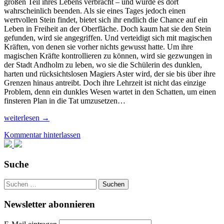
großen Teil ihres Lebens verbracht – und würde es dort
wahrscheinlich beenden. Als sie eines Tages jedoch einen
wertvollen Stein findet, bietet sich ihr endlich die Chance auf ein
Leben in Freiheit an der Oberfläche. Doch kaum hat sie den Stein
gefunden, wird sie angegriffen. Und verteidigt sich mit magischen
Kräften, von denen sie vorher nichts gewusst hatte. Um ihre
magischen Kräfte kontrollieren zu können, wird sie gezwungen in
der Stadt Andholm zu leben, wo sie die Schülerin des dunklen,
harten und rücksichtslosen Magiers Aster wird, der sie bis über ihre
Grenzen hinaus antreibt. Doch ihre Lehrzeit ist nicht das einzige
Problem, denn ein dunkles Wesen wartet in den Schatten, um einen
finsteren Plan in die Tat umzusetzen…
Rezension:
weiterlesen
→
„Die
Kommentar hinterlassen
Staubgeborene“
von
Jo
Schneider,
Suche
(1.
Band)
Suchen
nach:
Newsletter abonnieren