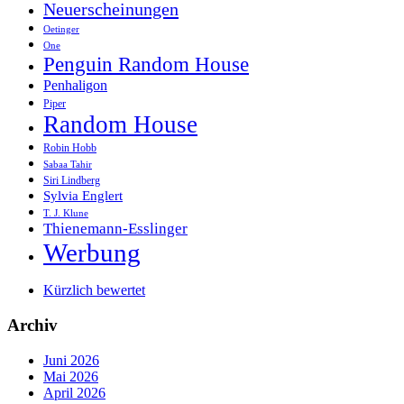
Neuerscheinungen
Oetinger
One
Penguin Random House
Penhaligon
Piper
Random House
Robin Hobb
Sabaa Tahir
Siri Lindberg
Sylvia Englert
T. J. Klune
Thienemann-Esslinger
Werbung
Kürzlich bewertet
Archiv
Juni 2026
Mai 2026
April 2026