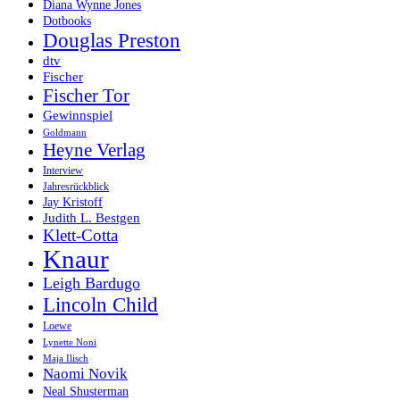
Diana Wynne Jones
Dotbooks
Douglas Preston
dtv
Fischer
Fischer Tor
Gewinnspiel
Goldmann
Heyne Verlag
Interview
Jahresrückblick
Jay Kristoff
Judith L. Bestgen
Klett-Cotta
Knaur
Leigh Bardugo
Lincoln Child
Loewe
Lynette Noni
Maja Ilisch
Naomi Novik
Neal Shusterman