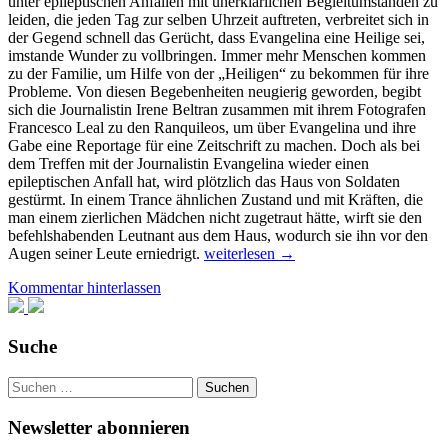
unter epileptischen Anfällen mit unerklärlichen Begleitumständen zu
leiden, die jeden Tag zur selben Uhrzeit auftreten, verbreitet sich in
der Gegend schnell das Gerücht, dass Evangelina eine Heilige sei,
imstande Wunder zu vollbringen. Immer mehr Menschen kommen
zu der Familie, um Hilfe von der „Heiligen“ zu bekommen für ihre
Probleme. Von diesen Begebenheiten neugierig geworden, begibt
sich die Journalistin Irene Beltran zusammen mit ihrem Fotografen
Francesco Leal zu den Ranquileos, um über Evangelina und ihre
Gabe eine Reportage für eine Zeitschrift zu machen. Doch als bei
dem Treffen mit der Journalistin Evangelina wieder einen
epileptischen Anfall hat, wird plötzlich das Haus von Soldaten
gestürmt. In einem Trance ähnlichen Zustand und mit Kräften, die
man einem zierlichen Mädchen nicht zugetraut hätte, wirft sie den
befehlshabenden Leutnant aus dem Haus, wodurch sie ihn vor den
Von
Augen seiner Leute erniedrigt.
weiterlesen
→
Liebe
Kommentar hinterlassen
und
Schatten
Suche
Suchen
nach:
Newsletter abonnieren