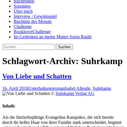
Buchreihen
Sonstiges
Über mich
Interview / Gewinnspiel
Buchtipp des Monats
Challenge
BookloverChallenge
Im Gedenken an meine Mutter Sonja Rauth
Suchen
nach:
Schlagwort-Archiv: Suhrkamp
Von Liebe und Schatten
16. April 2016
Unterhaltungsroman
Isabel Allende
,
Suhrkamp
©
Suhrkamp Verlag AG
Inhalt:
Als die fünfzehnjährige Evangelina Ranquileo, die sich bereits
durch ihr helles Haar von ihrer Familie stark unterscheidet, beginnt