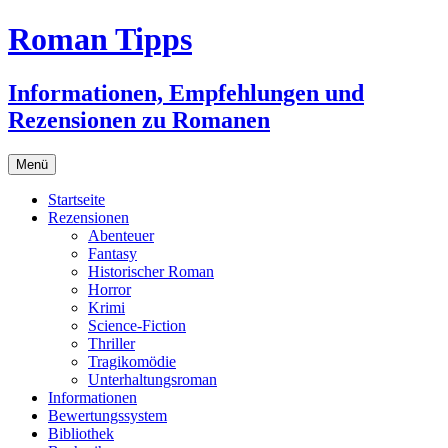
Zum
Roman Tipps
Inhalt
springen
Informationen, Empfehlungen und
Rezensionen zu Romanen
Menü
Startseite
Rezensionen
Abenteuer
Fantasy
Historischer Roman
Horror
Krimi
Science-Fiction
Thriller
Tragikomödie
Unterhaltungsroman
Informationen
Bewertungssystem
Bibliothek