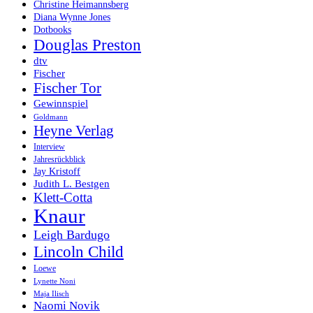
Christine Heimannsberg
Diana Wynne Jones
Dotbooks
Douglas Preston
dtv
Fischer
Fischer Tor
Gewinnspiel
Goldmann
Heyne Verlag
Interview
Jahresrückblick
Jay Kristoff
Judith L. Bestgen
Klett-Cotta
Knaur
Leigh Bardugo
Lincoln Child
Loewe
Lynette Noni
Maja Ilisch
Naomi Novik