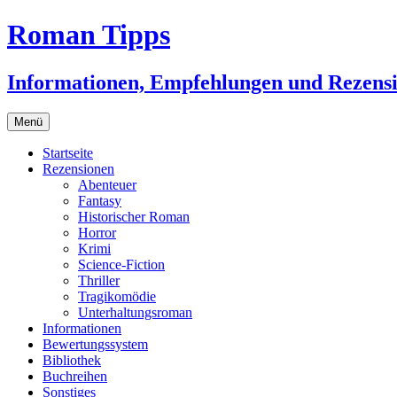
Zum
Roman Tipps
Inhalt
springen
Informationen, Empfehlungen und Rezens
Menü
Startseite
Rezensionen
Abenteuer
Fantasy
Historischer Roman
Horror
Krimi
Science-Fiction
Thriller
Tragikomödie
Unterhaltungsroman
Informationen
Bewertungssystem
Bibliothek
Buchreihen
Sonstiges