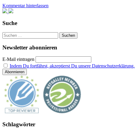
„Mr.
Kommentar hinterlassen
Parnassus’
Heim
für
magisch
Suche
Begabte“
von
Suchen
T.
nach:
J.
Newsletter abonnieren
Klune
E-Mail eintragen
Indem Du fortfährst, akzeptierst Du unsere Datenschutzerklärung.
Schlagwörter