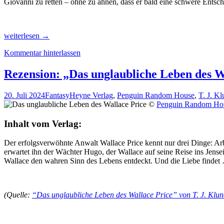
Giovanni zu retten – ohne zu ahnen, dass er bald eine schwere Ents
Rezension:
weiterlesen
→
“Die
Kommentar hinterlassen
unerhörte
Reise
der
Rezension: „Das unglaubliche Leben des Wa
Familie
Lawson”
20. Juli 2024
Fantasy
Heyne Verlag
,
Penguin Random House
,
T. J. Kl
von
©
Penguin Random Ho
T.
J.
Inhalt vom Verlag:
Klune
Der erfolgsverwöhnte Anwalt Wallace Price kennt nur drei Dinge: Arbe
erwartet ihn der Wächter Hugo, der Wallace auf seine Reise ins Jensei
Wallace den wahren Sinn des Lebens entdeckt. Und die Liebe findet
(Quelle:
“Das unglaubliche Leben des Wallace Price” von T. J. Klu