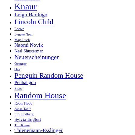
Knaur
Leigh Bardugo
Lincoln Child
Loewe
Lynette Noni
Maja Ilisch
Naomi Novik
Neal Shusterman
Neuerscheinungen
Oetinger
One
Penguin Random House
Penhaligon
Piper
Random House
Robin Hobb
Sabaa Tahir
Siri Lindberg
Sylvia Englert
T. J. Klune
Thienemann-Esslinger