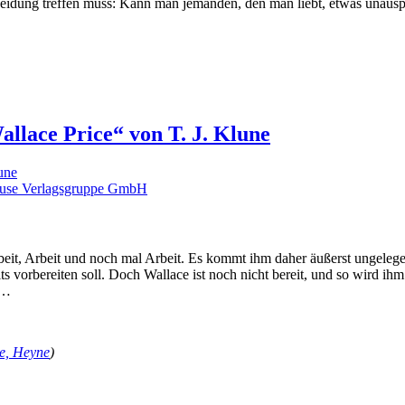
cheidung treffen muss: Kann man jemanden, den man liebt, etwas unaus
llace Price“ von T. J. Klune
une
use Verlagsgruppe GmbH
it, Arbeit und noch mal Arbeit. Es kommt ihm daher äußerst ungelegen,
ts vorbereiten soll. Doch Wallace ist noch nicht bereit, und so wird ih
 …
ne, Heyne
)