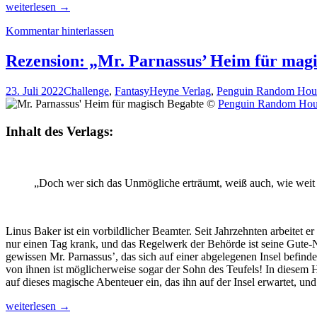
Rezension:
weiterlesen
→
„Das
Kommentar hinterlassen
unglaubliche
Leben
des
Rezension: „Mr. Parnassus’ Heim für magi
Wallace
Price“
23. Juli 2022
Challenge
,
Fantasy
Heyne Verlag
,
Penguin Random Hou
von
©
Penguin Random Hou
T.
J.
Inhalt des Verlags:
Klune
„Doch wer sich das Unmögliche erträumt, weiß auch, wie weit 
Linus Baker ist ein vorbildlicher Beamter. Seit Jahrzehnten arbeitet 
nur einen Tag krank, und das Regelwerk der Behörde ist seine Gute-Na
gewissen Mr. Parnassus’, das sich auf einer abgelegenen Insel befind
von ihnen ist möglicherweise sogar der Sohn des Teufels! In diesem H
auf dieses magische Abenteuer ein, das ihn auf der Insel erwartet, u
Rezension:
weiterlesen
→