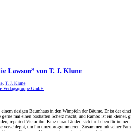
lie Lawson” von T. J. Klune
se
,
T. J. Klune
e Verlagsgruppe GmbH
einem riesigen Baumhaus in den Wimpfeln der Bäume. Er ist der einzig
 gerne mal einen boshaften Scherz macht, und Rambo ist ein kleiner, gu
n, repariert Victor ihn. Kurz darauf ändert sich ihr Leben für immer:
me verschleppt, um ihn umzuprogrammieren. Zusammen mit seiner Famili