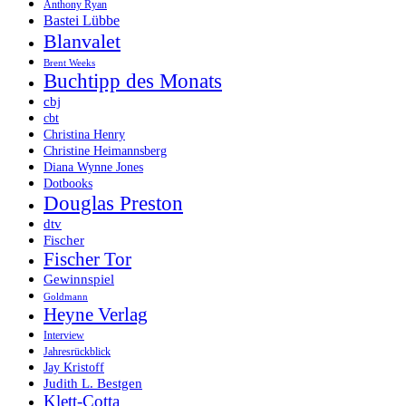
Anthony Ryan
Bastei Lübbe
Blanvalet
Brent Weeks
Buchtipp des Monats
cbj
cbt
Christina Henry
Christine Heimannsberg
Diana Wynne Jones
Dotbooks
Douglas Preston
dtv
Fischer
Fischer Tor
Gewinnspiel
Goldmann
Heyne Verlag
Interview
Jahresrückblick
Jay Kristoff
Judith L. Bestgen
Klett-Cotta