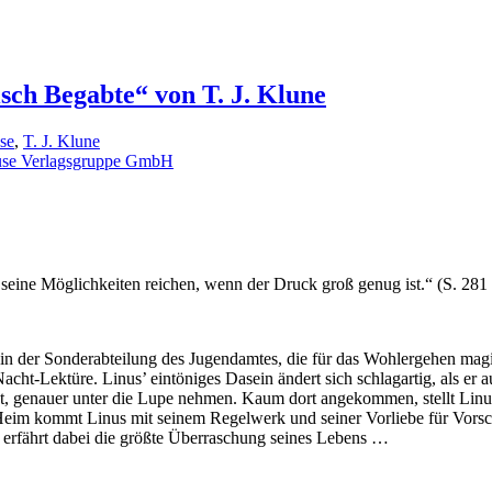
sch Begabte“ von T. J. Klune
se
,
T. J. Klune
se Verlagsgruppe GmbH
seine Möglichkeiten reichen, wenn der Druck groß genug ist.“ (S. 281
er in der Sonderabteilung des Jugendamtes, die für das Wohlergehen mag
cht-Lektüre. Linus’ eintöniges Dasein ändert sich schlagartig, als er 
et, genauer unter die Lupe nehmen. Kaum dort angekommen, stellt Linus f
eim kommt Linus mit seinem Regelwerk und seiner Vorliebe für Vorschrif
nd erfährt dabei die größte Überraschung seines Lebens …