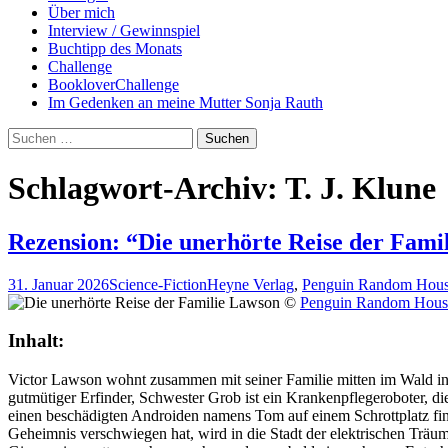
Über mich
Interview / Gewinnspiel
Buchtipp des Monats
Challenge
BookloverChallenge
Im Gedenken an meine Mutter Sonja Rauth
Suchen
nach:
Schlagwort-Archiv: T. J. Klune
Rezension: “Die unerhörte Reise der Fami
31. Januar 2026
Science-Fiction
Heyne Verlag
,
Penguin Random Hou
©
Penguin Random Hous
Inhalt:
Victor Lawson wohnt zusammen mit seiner Familie mitten im Wald in 
gutmütiger Erfinder, Schwester Grob ist ein Krankenpflegeroboter, die
einen beschädigten Androiden namens Tom auf einem Schrottplatz finde
Geheimnis verschwiegen hat, wird in die Stadt der elektrischen Träu