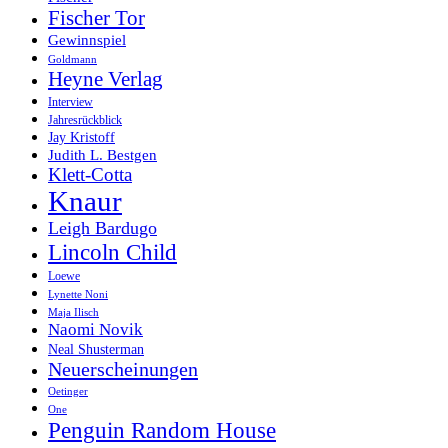
Fischer Tor
Gewinnspiel
Goldmann
Heyne Verlag
Interview
Jahresrückblick
Jay Kristoff
Judith L. Bestgen
Klett-Cotta
Knaur
Leigh Bardugo
Lincoln Child
Loewe
Lynette Noni
Maja Ilisch
Naomi Novik
Neal Shusterman
Neuerscheinungen
Oetinger
One
Penguin Random House