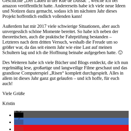
Geschichte „Der Laden in der Rue de Dussac“, welche ich bei
amazon veröffentlicht hatte. Andererseits habe ich viele neue Ideen
und Notizen dazu gemacht, sodass ich im nächsten Jahr dieses
Projekt hoffentlich endlich vollenden kann!
Außerdem hat mir 2017 viele schwierige Situationen, aber auch
unvergesslich schöne Momente bereitet. So habe ich neben der
theoretischen, auch die praktische Fahrprüfung bestanden –
Letzteres nach dem dritten Versuch, weshalb die Freude um so
größer war, da das seit einem Jahr wie eine Last auf meinen
Schultern lag und ich die Hoffnung beinahe aufgegeben hatte. 🙂
Des Weiteren habe ich viele Bücher und Blogs entdeckt, die ich nun
regelmäßig lese, großartige und langweilige Filme geschaut und das
grandiose Computerspiel „Risen“ komplett durchgespielt. Alles in
allem ist dieses Jahr ganz gut gelaufen – und ich hoffe, für euch
auch!
Viele Grüße
Kristin