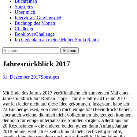
Buchreihen
Sonstiges
Über mich
Interview / Gewinnspiel
Buchtipp des Monats
Challenge
BookloverChallenge
Im Gedenken an meine Mutter Sonja Rauth
Suchen
nach:
Jahresrückblick 2017
31. Dezember 2017
Sonstiges
Mit Ende des Jahres 2017 veröffentliche ich zum ersten Mal einen
Jahresrückblick auf Roman-Tipps – für die Jahre 2015 und 2016
war ich leider nicht auf diese Idee gekommen. Insgesamt habe ich
22 Bücher gelesen, von denen mich einige total beeindruckt haben,
aber auch welche, die mich nicht vollkommen überzeugen konnten,
dennoch für einige unterhaltsame Stunden sorgten. Allerdings nur
20 Rezensionen – die anderen beiden gehen dann Anfang Januar
2018 online, weil ich es zeitlich nicht mehr rechtzeitig schaffe,
werden hier aber trotzdem noch mit aufgezählt. Unten könnt ihr