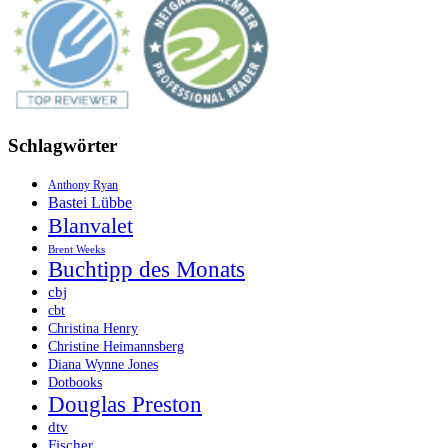
Schlagwörter
Anthony Ryan
Bastei Lübbe
Blanvalet
Brent Weeks
Buchtipp des Monats
cbj
cbt
Christina Henry
Christine Heimannsberg
Diana Wynne Jones
Dotbooks
Douglas Preston
dtv
Fischer