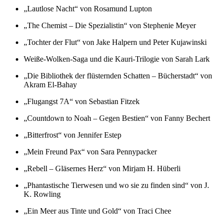
„
Lautlose Nacht“ von Rosamund Lupton
„
The Chemist – Die Spezialistin“ von Stephenie Meyer
„
Tochter der Flut“ von Jake Halpern und Peter Kujawinski
Weiße-Wolken-Saga und die Kauri-Trilogie von Sarah Lark
„
Die Bibliothek der flüsternden Schatten – Bücherstadt“ von
Akram El-Bahay
„
Flugangst 7A“ von Sebastian Fitzek
„
Countdown to Noah – Gegen Bestien“ von Fanny Bechert
„
Bitterfrost“ von Jennifer Estep
„
Mein Freund Pax“ von Sara Pennypacker
„
Rebell – Gläsernes Herz“ von Mirjam H. Hüberli
„
Phantastische Tierwesen und wo sie zu finden sind“ von J.
K. Rowling
„
Ein Meer aus Tinte und Gold“ von Traci Chee