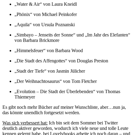
„
Water & Air“ von Laura Kneidl
„
Phönix“ von Michael Peinkofer
„
Aquila“ von Ursula Poznanski
„
Simbayo – Jenseits der Sonne“ und „Im Jahr des Elefanten“
von Barbara Brickmore
„
Himmelsfeuer“ von Barbara Wood
„
Die Stadt des Affengottes“ von Douglas Preston
„
Stadt der Tiefe“ von Jasmin Jülicher
„
Der Weihnachtosaurus“ von Tom Fletcher
„
Evolution – Die Stadt der Überlebenden“ von Thomas
Thiemeyer
Es gibt noch mehr Bücher auf meiner Wunschliste, aber…nun ja,
das könnte unendlich fortgesetzt werden.
Was sich verbessert hat:
Ich bin seit dem Sommer bei Twitter
deutlich aktiver geworden, wodurch ich viele neue und tolle Leute
kennen gelernt habe, bei Lovelybooks arbeite ich noch daran – und