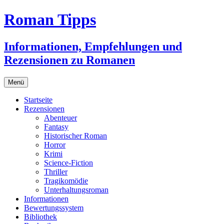
Zum
Roman Tipps
Inhalt
springen
Informationen, Empfehlungen und
Rezensionen zu Romanen
Menü
Startseite
Rezensionen
Abenteuer
Fantasy
Historischer Roman
Horror
Krimi
Science-Fiction
Thriller
Tragikomödie
Unterhaltungsroman
Informationen
Bewertungssystem
Bibliothek