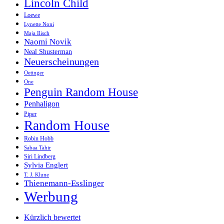
Lincoln Child
Loewe
Lynette Noni
Maja Ilisch
Naomi Novik
Neal Shusterman
Neuerscheinungen
Oetinger
One
Penguin Random House
Penhaligon
Piper
Random House
Robin Hobb
Sabaa Tahir
Siri Lindberg
Sylvia Englert
T. J. Klune
Thienemann-Esslinger
Werbung
Kürzlich bewertet