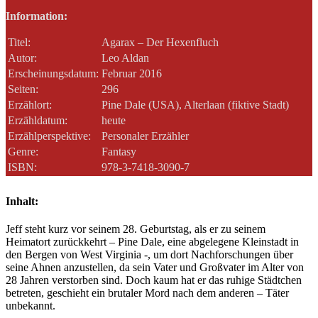
Information:
Titel:
Agarax – Der Hexenfluch
Autor:
Leo Aldan
Erscheinungsdatum:
Februar 2016
Seiten:
296
Erzählort:
Pine Dale (USA), Alterlaan (fiktive Stadt)
Erzähldatum:
heute
Erzählperspektive:
Personaler Erzähler
Genre:
Fantasy
ISBN:
978-3-7418-3090-7
Inhalt:
Jeff steht kurz vor seinem 28. Geburtstag, als er zu seinem
Heimatort zurückkehrt – Pine Dale, eine abgelegene Kleinstadt in
den Bergen von West Virginia -, um dort Nachforschungen über
seine Ahnen anzustellen, da sein Vater und Großvater im Alter von
28 Jahren verstorben sind. Doch kaum hat er das ruhige Städtchen
betreten, geschieht ein brutaler Mord nach dem anderen – Täter
unbekannt.