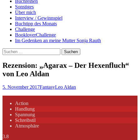
Buchreihen
Sonstiges
Über mich
Interview / Gewinnspiel
Buchtipp des Monats
Challenge
BookloverChallenge
Im Gedenken an meine Mutter Sonja Rauth
Suchen
nach:
Rezension: „Agarax – Der Hexenfluch“
von Leo Aldan
5. November 2017
Fantasy
Leo Aldan
Action
Handlung
Spannung
Schreibstil
Atmosphäre
3.8