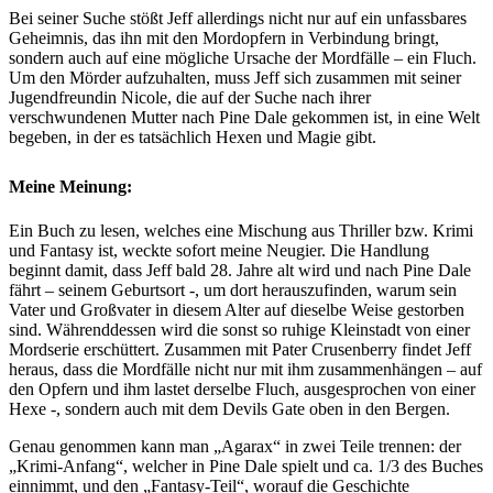
Bei seiner Suche stößt Jeff allerdings nicht nur auf ein unfassbares
Geheimnis, das ihn mit den Mordopfern in Verbindung bringt,
sondern auch auf eine mögliche Ursache der Mordfälle – ein Fluch.
Um den Mörder aufzuhalten, muss Jeff sich zusammen mit seiner
Jugendfreundin Nicole, die auf der Suche nach ihrer
verschwundenen Mutter nach Pine Dale gekommen ist, in eine Welt
begeben, in der es tatsächlich Hexen und Magie gibt.
Meine Meinung:
Ein Buch zu lesen, welches eine Mischung aus Thriller bzw. Krimi
und Fantasy ist, weckte sofort meine Neugier. Die Handlung
beginnt damit, dass Jeff bald 28. Jahre alt wird und nach Pine Dale
fährt – seinem Geburtsort -, um dort herauszufinden, warum sein
Vater und Großvater in diesem Alter auf dieselbe Weise gestorben
sind. Währenddessen wird die sonst so ruhige Kleinstadt von einer
Mordserie erschüttert. Zusammen mit Pater Crusenberry findet Jeff
heraus, dass die Mordfälle nicht nur mit ihm zusammenhängen – auf
den Opfern und ihm lastet derselbe Fluch, ausgesprochen von einer
Hexe -, sondern auch mit dem Devils Gate oben in den Bergen.
Genau genommen kann man „Agarax“ in zwei Teile trennen: der
„Krimi-Anfang“, welcher in Pine Dale spielt und ca. 1/3 des Buches
einnimmt, und den „Fantasy-Teil“, worauf die Geschichte