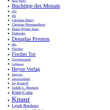
Brent Weeks
Buchtipp des Monats
cbj
cbt
Christina Henry
Christine Heimannsberg
Diana Wynne Jones
Dotbooks
Douglas Preston
dtv
Fischer
Fischer Tor
Gewinnspiel
Goldmann
Heyne Verlag
Interview
Jahresrückblick
Jay Kristoff
Judith L. Bestgen
Klett-Cotta
Knaur
Leigh Bardugo