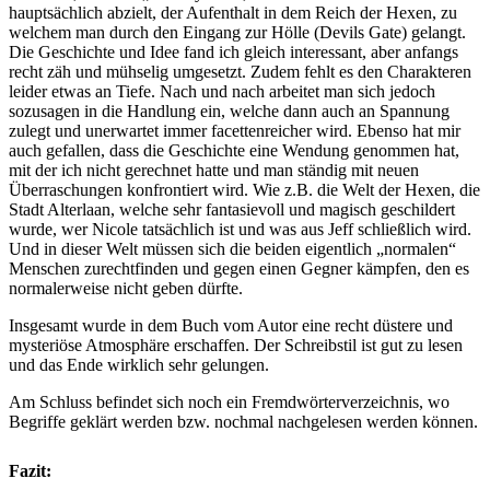
hauptsächlich abzielt, der Aufenthalt in dem Reich der Hexen, zu
welchem man durch den Eingang zur Hölle (Devils Gate) gelangt.
Die Geschichte und Idee fand ich gleich interessant, aber anfangs
recht zäh und mühselig umgesetzt. Zudem fehlt es den Charakteren
leider etwas an Tiefe. Nach und nach arbeitet man sich jedoch
sozusagen in die Handlung ein, welche dann auch an Spannung
zulegt und unerwartet immer facettenreicher wird. Ebenso hat mir
auch gefallen, dass die Geschichte eine Wendung genommen hat,
mit der ich nicht gerechnet hatte und man ständig mit neuen
Überraschungen konfrontiert wird. Wie z.B. die Welt der Hexen, die
Stadt Alterlaan, welche sehr fantasievoll und magisch geschildert
wurde, wer Nicole tatsächlich ist und was aus Jeff schließlich wird.
Und in dieser Welt müssen sich die beiden eigentlich „normalen“
Menschen zurechtfinden und gegen einen Gegner kämpfen, den es
normalerweise nicht geben dürfte.
Insgesamt wurde in dem Buch vom Autor eine recht düstere und
mysteriöse Atmosphäre erschaffen. Der Schreibstil ist gut zu lesen
und das Ende wirklich sehr gelungen.
Am Schluss befindet sich noch ein Fremdwörterverzeichnis, wo
Begriffe geklärt werden bzw. nochmal nachgelesen werden können.
Fazit: