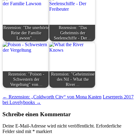
Rezension: "Die unerhörte
Rezension: "Das
Reise der Familie
Geheimnis der
Lawson"…
Seelenschiffe - Der…
Rezension: "Poison -
Rezension: "Geheimnisse
Schwestern der
des Nil - What the
Vergeltung" von…
River…
Beitragsnavigation
←
Rezension: „Coldworth City“ von Mona Kasten
Leserpreis 2017
bei Lovelybooks
→
Schreibe einen Kommentar
Deine E-Mail-Adresse wird nicht veröffentlicht.
Erforderliche
Felder sind mit
*
markiert