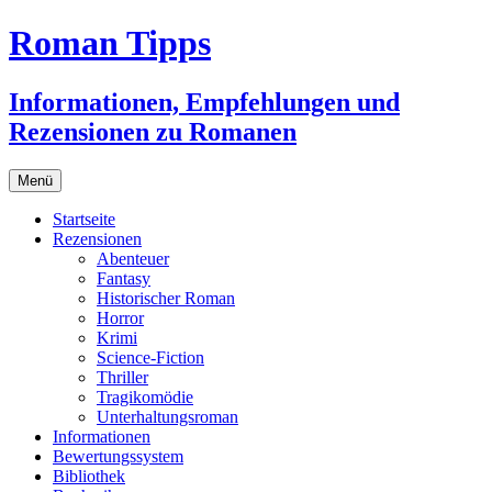
Zum
Roman Tipps
Inhalt
springen
Informationen, Empfehlungen und
Rezensionen zu Romanen
Menü
Startseite
Rezensionen
Abenteuer
Fantasy
Historischer Roman
Horror
Krimi
Science-Fiction
Thriller
Tragikomödie
Unterhaltungsroman
Informationen
Bewertungssystem
Bibliothek