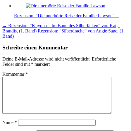
Rezension: "Die unerhörte Reise der Familie Lawson"…
Beitragsnavigation
←
Rezension: “Khyona – Im Bann des Silberfalken” von Katja
Brandis, (1. Band)
Rezension: “Silberdrache” von Angie Sage, (1.
Band)
→
Schreibe einen Kommentar
Deine E-Mail-Adresse wird nicht veröffentlicht.
Erforderliche
Felder sind mit
*
markiert
Kommentar
*
Name
*