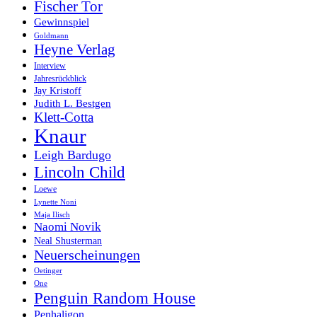
Fischer Tor
Gewinnspiel
Goldmann
Heyne Verlag
Interview
Jahresrückblick
Jay Kristoff
Judith L. Bestgen
Klett-Cotta
Knaur
Leigh Bardugo
Lincoln Child
Loewe
Lynette Noni
Maja Ilisch
Naomi Novik
Neal Shusterman
Neuerscheinungen
Oetinger
One
Penguin Random House
Penhaligon