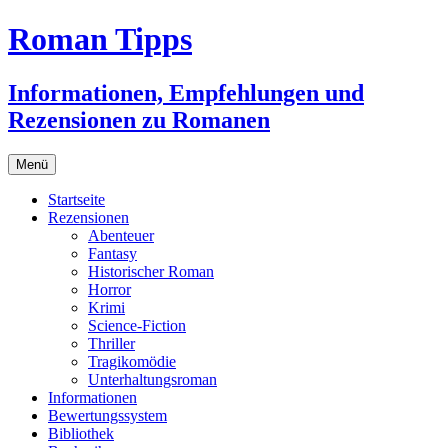
Zum
Roman Tipps
Inhalt
springen
Informationen, Empfehlungen und
Rezensionen zu Romanen
Menü
Startseite
Rezensionen
Abenteuer
Fantasy
Historischer Roman
Horror
Krimi
Science-Fiction
Thriller
Tragikomödie
Unterhaltungsroman
Informationen
Bewertungssystem
Bibliothek