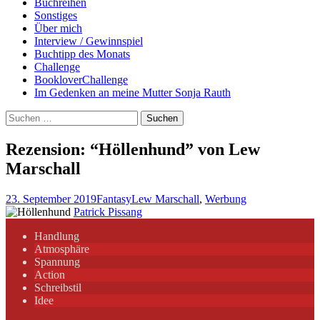
Buchreihen
Sonstiges
Über mich
Interview / Gewinnspiel
Buchtipp des Monats
Challenge
BookloverChallenge
Im Gedenken an meine Mutter Sonja Rauth
Suchen
nach:
Rezension: “Höllenhund” von Lew
Marschall
23. September 2019
Fantasy
Lew Marschall
,
Werbung
Patrick Pissang
Handlung
Atmosphäre
Spannung
Action
Schreibstil
Idee