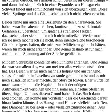
diskutieren darüber, ob Hansgar schon bereit ist für diesen Kampf –
und dann sind sie plötzlich in einer Pyramide, wo Hansgar ein
Schwert findet und somit Ronald von sich überzeugen kann. Diese
vielen Sprünge und das Chaotische hat mich nicht selten verwirrt.
Leider fehlte mir auch eine Beziehung zu den Charakteren. Sie
haben zwar ihre abenteuerlichen, konfusen und zu stark brutalen
Gefahren zu überstehen, um später als strahlende Helden
dazustehen, aber sie konnten mich nicht mitreißen. Weder mochte
ich sie noch mochte ich sie nicht, denn irgendwelche besonderen
Charaktereigenschaften, die mich zum Mitfiebern gebracht hätten,
waren für mich nicht erkennbar. Und genau deshalb ist für mich
auch hier die Spannung auf der Strecke geblieben.
Mit dem Schreibstil konnte ich absolut nichts anfangen. Und genau
das war von allem das, was am meisten alles weitere entschieden
hat. Das Lesen war für mich mehr als holprig und anstrengend,
sodass für mich kein Lesefluss zustande gekommen ist und es mir
noch zusätzlich schwer machte, der Story zu folgen. Eher wurde ich
unachtsamer, konnte die Kapitel nicht mit der nötigen
Aufmerksamkeit verfolgen und fing sogar an, einzelne Stellen zu
überspringen. Und aus diesem Grund habe ich das Buch dann
abgebrochen. Ich könnte mir vorstellen, dass die Geschichte darauf
hinauslaufen könnte, dass Hansgar und Hans es vielleicht schaffen,
ihre Dämonen zu besiegen – oder vielleicht zugrunde gehen. Aus
Interesse hätte ich schon ganz gerne gewusst, wie „Höllenhund“