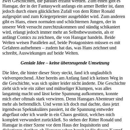
zwei Geschichten, die parallel erzählt werden. Zum einen gibt es
Hansgar, der in der Fantasywelt anfangs ein armer Bettler ist, dann
jedoch durch einen glücklichen Zufall von dem Ritter Ronald
aufgespürt und zum Kriegerpriester ausgebildet wird. Zum anderen
gibt es Hans, einen normalen und schüchternen Jungen, der in
unserer Welt versucht zurechtzukommen und ständig schikaniert
wird, erlangt jedoch immer mehr an Selbstbewusstsein, als er
anfängt Comics zu zeichnen, die von Hansgar handeln. Beide
Welten weisen Parallelen auf, beide Protagonisten müssen es mit
Gefahren aufnehmen – zudem hat das, was Hans zeichnet und
schreibt, Auswirkungen auf beide Welten.
Geniale Idee – keine überzeugende Umsetzung
Die Idee, die hinter dieser Story steckt, fand ich unglaublich
vielversprechend. Aber bereits am Anfang fand ich keinen Weg in
die Geschichte, was sich später leider nicht änderte. Die Geschichte
zieht sich wie ein zäher und mühseliger Klumpen, was alles
langatmig macht und lässt keine Spannung aufkommen, konnte
mich eher oftmals stark verwirren. Denn Hansgars Abenteuer sind
mehr als befremdlich. Und wenn ich doch mal dachte, dass jetzt
irgendwas Spektakuläres passiert, ist die Spannung entweder
abgeflaut oder ich wurde in ein Chaos gestürzt, welches mich
komplett verwundert zurückließ. So stehen der Ritter Ronald und
Hansgar in einer Szene vor dem Haus der Inquisitorin und