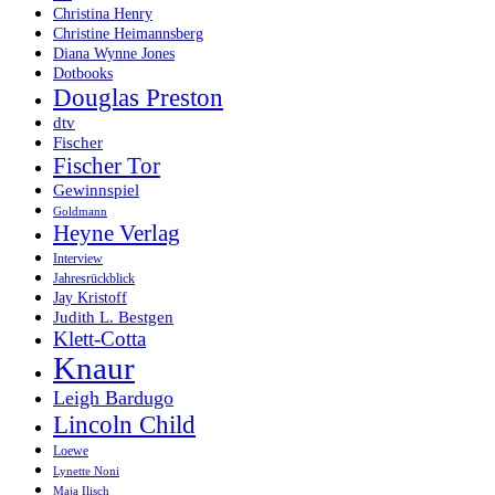
Christina Henry
Christine Heimannsberg
Diana Wynne Jones
Dotbooks
Douglas Preston
dtv
Fischer
Fischer Tor
Gewinnspiel
Goldmann
Heyne Verlag
Interview
Jahresrückblick
Jay Kristoff
Judith L. Bestgen
Klett-Cotta
Knaur
Leigh Bardugo
Lincoln Child
Loewe
Lynette Noni
Maja Ilisch