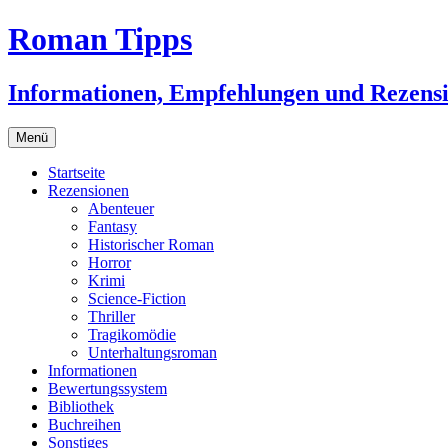
Zum
Roman Tipps
Inhalt
springen
Informationen, Empfehlungen und Rezens
Menü
Startseite
Rezensionen
Abenteuer
Fantasy
Historischer Roman
Horror
Krimi
Science-Fiction
Thriller
Tragikomödie
Unterhaltungsroman
Informationen
Bewertungssystem
Bibliothek
Buchreihen
Sonstiges