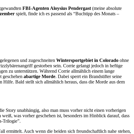
rtgewandten
FBI-Agenten Aloysius Pendergast
(meine absolute
ezember
spielt, finde ich es passend als “Buchtipp des Monats –
abgelegenen und zugeschneiten
Wintersportgebiet in Colorado
ohne
zlybärenangriff gestorben sein. Corrie gelangt jedoch in heftige
ngen zu unterstützen. Während Corrie allmählich einem lange
et geschehen
abartige Morde
. Dabei sperrt ein Brandstifter seine
 Hilfe. Bald stellt sich allmählich heraus, dass die Morde aus dem
 die Story unabhängig, also man muss vorher nicht einen vorherigen
weiß, was vorher geschehen ist, besonders im Hinblick darauf, dass
-Trilogie”.
l ermittelt. Auch wenn die beiden sich freundschaftlich nahe stehen,