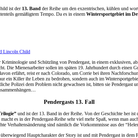
ild ist der
13. Band
der Reihe um den exzentrischen, kühlen und wo
rößtenteils gemäßigtem Tempo. Da es in einem
Wintersportgebiet im D
d Lincoln Child
er Kriminologie und Schützling von Pendergast, in einem exklusiven, 
 Die Mienenarbeiter sollen im späten 19. Jahrhundert durch einen Griz
avon erfährt, reist er nach Colorado, um Corrie bei ihren Nachforschu
ur ein Killer ihr Leben zu bedrohen, sondern auch im Wintersportgebi
liche Polizei dem Problem nicht gewachsen ist, bitten sie Pendergast um
r zusammenhängen…
Pendergasts 13. Fall
rilogie”
und ist der 13. Band in der Reihe. Von der Geschichte her ist
acht es in der Pendergast-Reihe sehr viel mehr Spaß, wenn man auch 
eichte Verhaltensänderung sind nämlich die Vorkommnisse aus der “Helen
berwiegend Hauptcharakter der Story ist und mit Pendergast in dem Fal