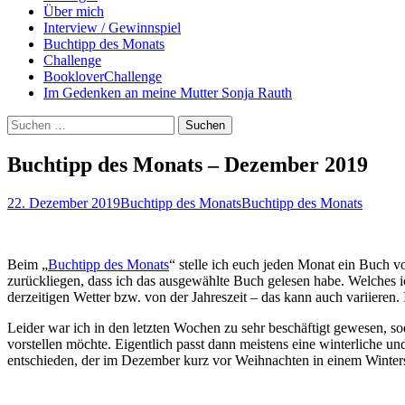
Über mich
Interview / Gewinnspiel
Buchtipp des Monats
Challenge
BookloverChallenge
Im Gedenken an meine Mutter Sonja Rauth
Suchen
nach:
Buchtipp des Monats – Dezember 2019
22. Dezember 2019
Buchtipp des Monats
Buchtipp des Monats
Beim „
Buchtipp des Monats
“ stelle ich euch jeden Monat ein Buch v
zurückliegen, dass ich das ausgewählte Buch gelesen habe. Welches 
derzeitigen Wetter bzw. von der Jahreszeit – das kann auch variieren.
Leider war ich in den letzten Wochen zu sehr beschäftigt gewesen, s
vorstellen möchte. Eigentlich passt dann meistens eine winterliche u
entschieden, der im Dezember kurz vor Weihnachten in einem Wintersk