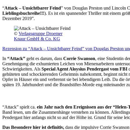
“
Attack – Unsichtbarer Feind
” von Douglas Preston und Lincoln Ch
Lieblingsbuchreihe!!!
). Es ist ein spannender Thriller mit einem g
Dezember 2019”.
©
Verlagsgruppe Droemer
Knaur GmbH & Co. KG
Rezension zu “Attack – Unsichtbarer Feind” von Douglas Preston un
In
“Attack”
geht es darum, dass
Corrie Swanson
, eine Studentin d
Genehmigung die exhumierten Leichen von Mienenarbeitern untersucht.
Schwierigkeiten. Als
Special Agent Aloysius Pendergast vom FBI
d
gehüteten und schockierenden Geheimnis nahekommt, beginnt nicht n
Opfer in Häuser ein und verbrennt sie bei lebendigem Leib. Da die ört
späten 19. Jahrhundert und die Brandstifter-Morde eng miteinande
“Attack” spielt ca.
ein Jahr nach den Ereignissen aus der “Helen-T
Band lesen, um die Zusammenhänge verstehen zu können. Allerdings m
Pendergast hier anfangs nicht so auf der Höhe ist. Grund für seine l
Das Besondere hier ist definitiv,
dass die impulsive Corrie Swanson ü