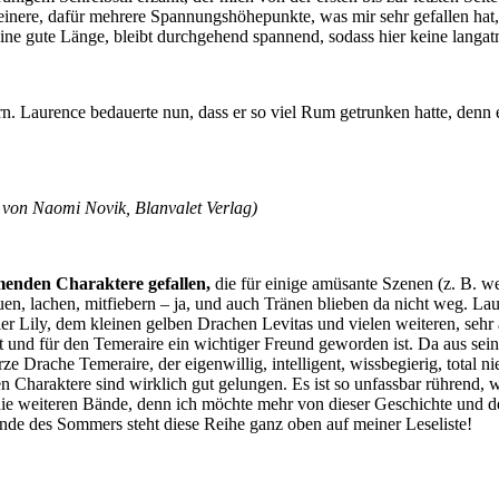
inere, dafür mehrere Spannungshöhepunkte, was mir sehr gefallen hat
e gute Länge, bleibt durchgehend spannend, sodass hier keine langatm
ern. Laurence bedauerte nun, dass er so viel Rum getrunken hatte, denn e
 von Naomi Novik, Blanvalet Verlag)
menden Charaktere gefallen,
die für einige amüsante Szenen (z. B. we
uen, lachen, mitfiebern – ja, und auch Tränen blieben da nicht weg. L
Lily, dem kleinen gelben Drachen Levitas und vielen weiteren, sehr a
tzt und für den Temeraire ein wichtiger Freund geworden ist. Da aus sei
arze Drache Temeraire, der eigenwillig, intelligent, wissbegierig, total
n Charaktere sind wirklich gut gelungen. Es ist so unfassbar rührend,
 die weiteren Bände, denn ich möchte mehr von dieser Geschichte und de
de des Sommers steht diese Reihe ganz oben auf meiner Leseliste!