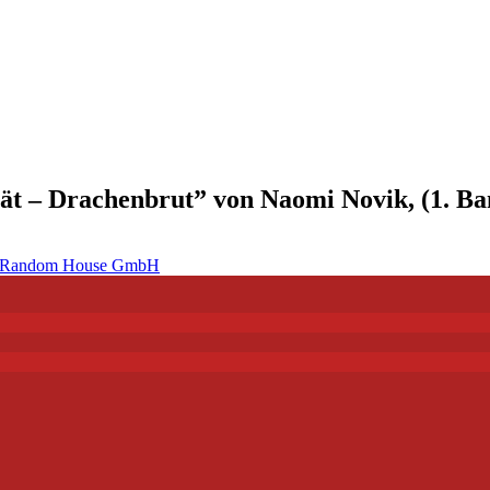
tät – Drachenbrut” von Naomi Novik, (1. Ba
e Random House GmbH