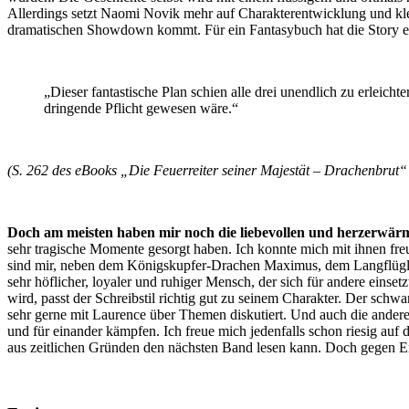
Allerdings setzt Naomi Novik mehr auf Charakterentwicklung und kle
dramatischen Showdown kommt. Für ein Fantasybuch hat die Story ein
„Dieser fantastische Plan schien alle drei unendlich zu erleicht
dringende Pflicht gewesen wäre.“
(S. 262 des eBooks „Die Feuerreiter seiner Majestät – Drachenbrut“
Doch am meisten haben mir noch die liebevollen und herzerwär
sehr tragische Momente gesorgt haben. Ich konnte mich mit ihnen fre
sind mir, neben dem Königskupfer-Drachen Maximus, dem Langflügler 
sehr höflicher, loyaler und ruhiger Mensch, der sich für andere einse
wird, passt der Schreibstil richtig gut zu seinem Charakter. Der schw
sehr gerne mit Laurence über Themen diskutiert. Und auch die andere
und für einander kämpfen. Ich freue mich jedenfalls schon riesig auf
aus zeitlichen Gründen den nächsten Band lesen kann. Doch gegen En