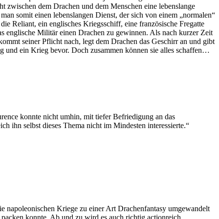
steht zwischen dem Drachen und dem Menschen eine lebenslange
t man somit einen lebenslangen Dienst, der sich von einem „normalen“
 Reliant, ein englisches Kriegsschiff, eine französische Fregatte
as englische Militär einen Drachen zu gewinnen. Als nach kurzer Zeit
ommt seiner Pflicht nach, legt dem Drachen das Geschirr an und gibt
ung und ein Krieg bevor. Doch zusammen können sie alles schaffen…
rence konnte nicht umhin, mit tiefer Befriedigung an das
h ihn selbst dieses Thema nicht im Mindesten interessierte.“
 die napoleonischen Kriege zu einer Art Drachenfantasy umgewandelt
e packen konnte. Ab und zu wird es auch richtig actionreich.