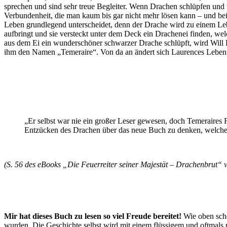
sprechen und sind sehr treue Begleiter. Wenn Drachen schlüpfen un
Verbundenheit, die man kaum bis gar nicht mehr lösen kann – und bei
Leben grundlegend unterscheidet, denn der Drache wird zu einem Lebe
aufbringt und sie versteckt unter dem Deck ein Drachenei finden, wel
aus dem Ei ein wunderschöner schwarzer Drache schlüpft, wird Will 
ihm den Namen „Temeraire“. Von da an ändert sich Laurences Leben s
„Er selbst war nie ein großer Leser gewesen, doch Temeraires 
Entzücken des Drachen über das neue Buch zu denken, welches i
(S. 56 des eBooks „Die Feuerreiter seiner Majestät – Drachenbrut“ 
Mir hat dieses Buch zu lesen so viel Freude bereitet!
Wie oben scho
wurden. Die Geschichte selbst wird mit einem flüssigem und oftmals ru