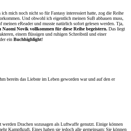
ch mich noch nicht so für Fantasy interessiert hatte, zog die Reihe
en vorkommen. Und obwohl ich eigentlich meinen SuB abbauen muss,
f meinen eReader und musste natürlich sofort gelesen werden. Tja,
 Naomi Novik vollkommen für diese Reihe begeistern.
Das liegt
teren, einem flüssigen und ruhigen Schreibstil und einer
der ein
Buchhighlight
!
r ihm bereits das Liebste im Leben geworden war und auf den er
t werden Drachen sozusagen als Luftwaffe genutzt. Einige können
n mehr Kampfkraft. Eines haben sie jedoch alle gemeinsam: Sie können