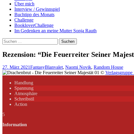
Über mich
Interview / Gewinnspiel
Buchtipp des Monats
Challenge
BookloverChallenge
Im Gedenken an meine Mutter Sonja Rauth
Suchen
nach:
Rezension: “Die Feuerreiter Seiner Majes
27. März 2021
Fantasy
Blanvalet
,
Naomi Novik
,
Random House
©
Verlagsgrupp
Handlung
Spannung
Atmosphäre
Schreibstil
Action
5
Information