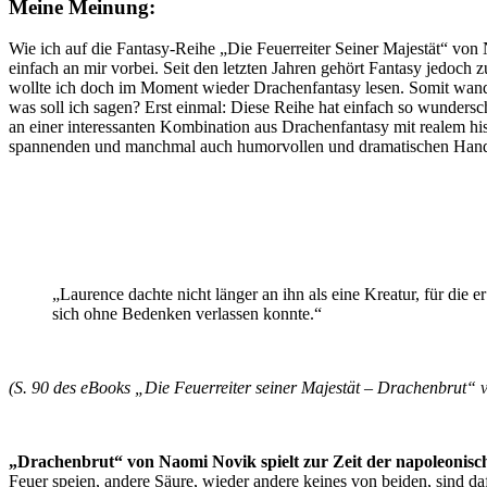
Meine Meinung:
Wie ich auf die Fantasy-Reihe „Die Feuerreiter Seiner Majestät“ von N
einfach an mir vorbei. Seit den letzten Jahren gehört Fantasy jed
wollte ich doch im Moment wieder Drachenfantasy lesen. Somit wander
was soll ich sagen? Erst einmal: Diese Reihe hat einfach so wunder
an einer interessanten Kombination aus Drachenfantasy mit realem hi
spannenden und manchmal auch humorvollen und dramatischen Handl
„Laurence dachte nicht länger an ihn als eine Kreatur, für die
sich ohne Bedenken verlassen konnte.“
(S. 90 des eBooks „Die Feuerreiter seiner Majestät – Drachenbrut“ 
„Drachenbrut“ von Naomi Novik spielt zur Zeit der napoleonisc
Feuer speien, andere Säure, wieder andere keines von beiden, sind da