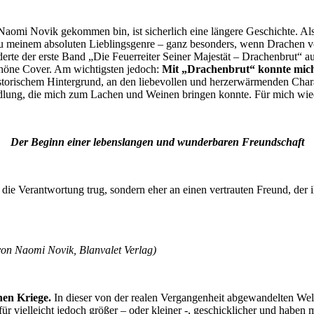
aomi Novik gekommen bin, ist sicherlich eine längere Geschichte. Als i
och zu meinem absoluten Lieblingsgenre – ganz besonders, wenn Drach
te der erste Band „Die Feuerreiter Seiner Majestät – Drachenbrut“ au
schöne Cover. Am wichtigsten jedoch:
Mit „Drachenbrut“ konnte mich
storischem Hintergrund, an den liebevollen und herzerwärmenden Charak
ung, die mich zum Lachen und Weinen bringen konnte. Für mich wie
Der Beginn einer lebenslangen und wunderbaren Freundschaft
 er die Verantwortung trug, sondern eher an einen vertrauten Freund, de
von Naomi Novik, Blanvalet Verlag)
hen Kriege.
In dieser von der realen Vergangenheit abgewandelten Wel
für vielleicht jedoch größer – oder kleiner -, geschicklicher und habe