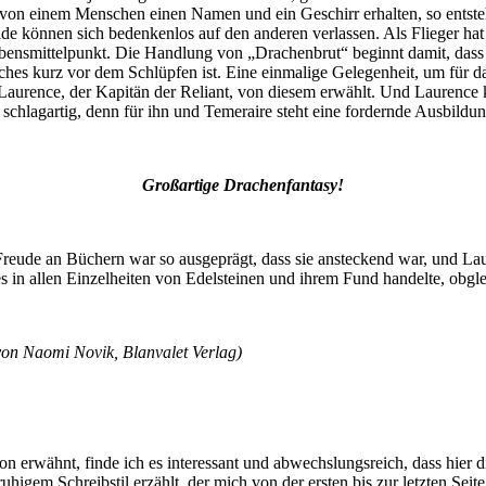
d von einem Menschen einen Namen und ein Geschirr erhalten, so ent
de können sich bedenkenlos auf den anderen verlassen. Als Flieger ha
nsmittelpunkt. Die Handlung von „Drachenbrut“ beginnt damit, dass die
ches kurz vor dem Schlüpfen ist. Eine einmalige Gelegenheit, um für d
Laurence, der Kapitän der Reliant, von diesem erwählt. Und Laurence k
chlagartig, denn für ihn und Temeraire steht eine fordernde Ausbild
Großartige Drachenfantasy!
Freude an Büchern war so ausgeprägt, dass sie ansteckend war, und Lau
n allen Einzelheiten von Edelsteinen und ihrem Fund handelte, obgleic
von Naomi Novik, Blanvalet Verlag)
n erwähnt, finde ich es interessant und abwechslungsreich, dass hier
higem Schreibstil erzählt, der mich von der ersten bis zur letzten Seit