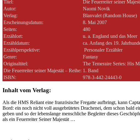
Titel:
Die Feuerreiter seiner Majes
Autor:
Naomi Novik
Verlag:
Blanvalet (Random House)
Erscheinungsdatum:
8. Mai 2007
Seiten:
480
Erzählort:
u. a. England und das Meer
Erzähldatum:
ca. Anfang des 19. Jahrhunde
Erzählperspektive:
Personaler Erzähler
Genre:
Fantasy
Originaltitel:
The Temeraire Series: His M
Die Feuerreiter seiner Majestät – Reihe:
1. Band
ISBN:
978-3-442-24443-0
Inhalt vom Verlag:
Als die HMS Reliant eine französische Fregatte aufbringt, kann Capta
Bord: ein noch nicht voll ausgebrütetes Drachenei, dem schon bald 
geben und so der lebenslange menschliche Begleiter dieses Geschöpfe
als ein Feuerreiter Seiner Majestät …