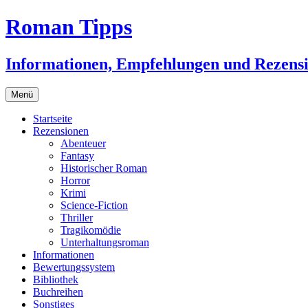
Zum
Roman Tipps
Inhalt
springen
Informationen, Empfehlungen und Rezens
Menü
Startseite
Rezensionen
Abenteuer
Fantasy
Historischer Roman
Horror
Krimi
Science-Fiction
Thriller
Tragikomödie
Unterhaltungsroman
Informationen
Bewertungssystem
Bibliothek
Buchreihen
Sonstiges