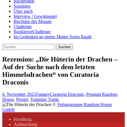
Buchreihen
Sonstiges
Über mich
Interview / Gewinnspiel
Buchtipp des Monats
Challenge
BookloverChallenge
Im Gedenken an meine Mutter Sonja Rauth
Suchen
nach:
Rezension: „Die Hüterin der Drachen –
Auf der Suche nach dem letzten
Himmelsdrachen“ von Curatoria
Draconis
6. November 2021
Fantasy
Curatoria Draconis
,
Penguin Random
House
,
Prestel
,
Tomislav Tomic
©
Verlagsgruppe Random House
GmbH
Handlung
Aufmachung