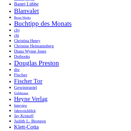
Bastei Lübbe
Blanvalet
Brent Weeks
Buchtipp des Monats
cbj
cbt
Christina Henry
Christine Heimannsberg
Diana Wynne Jones
Dotbooks
Douglas Preston
dtv
Fischer
Fischer Tor
Gewinnspiel
Goldmann
Heyne Verlag
Interview
Jahresrückblick
Jay Kristoff
Judith L. Bestgen
Klett-Cotta