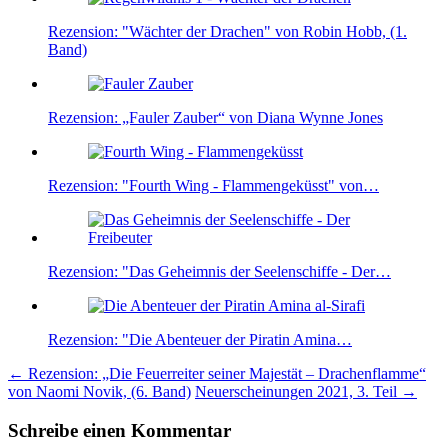
Rezension: "Wächter der Drachen" von Robin Hobb, (1.
Band)
Rezension: „Fauler Zauber“ von Diana Wynne Jones
Rezension: "Fourth Wing - Flammengeküsst" von…
Rezension: "Das Geheimnis der Seelenschiffe - Der…
Rezension: "Die Abenteuer der Piratin Amina…
Beitragsnavigation
←
Rezension: „Die Feuerreiter seiner Majestät – Drachenflamme“
von Naomi Novik, (6. Band)
Neuerscheinungen 2021, 3. Teil
→
Schreibe einen Kommentar