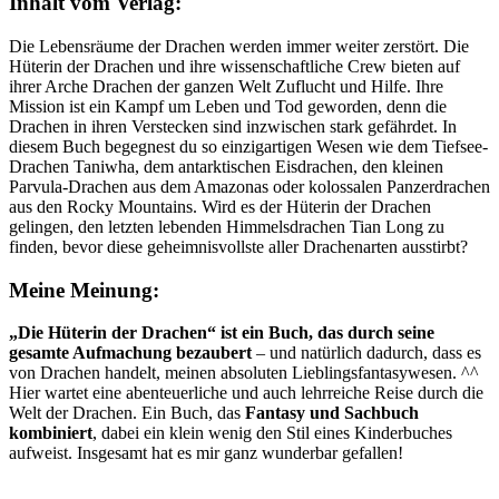
Inhalt vom Verlag:
Die Lebensräume der Drachen werden immer weiter zerstört. Die
Hüterin der Drachen und ihre wissenschaftliche Crew bieten auf
ihrer Arche Drachen der ganzen Welt Zuflucht und Hilfe. Ihre
Mission ist ein Kampf um Leben und Tod geworden, denn die
Drachen in ihren Verstecken sind inzwischen stark gefährdet. In
diesem Buch begegnest du so einzigartigen Wesen wie dem Tiefsee-
Drachen Taniwha, dem antarktischen Eisdrachen, den kleinen
Parvula-Drachen aus dem Amazonas oder kolossalen Panzerdrachen
aus den Rocky Mountains. Wird es der Hüterin der Drachen
gelingen, den letzten lebenden Himmelsdrachen Tian Long zu
finden, bevor diese geheimnisvollste aller Drachenarten ausstirbt?
Meine Meinung:
„Die Hüterin der Drachen“ ist ein Buch, das durch seine
gesamte Aufmachung bezaubert
– und natürlich dadurch, dass es
von Drachen handelt, meinen absoluten Lieblingsfantasywesen. ^^
Hier wartet eine abenteuerliche und auch lehrreiche Reise durch die
Welt der Drachen. Ein Buch, das
Fantasy und Sachbuch
kombiniert
, dabei ein klein wenig den Stil eines Kinderbuches
aufweist. Insgesamt hat es mir ganz wunderbar gefallen!