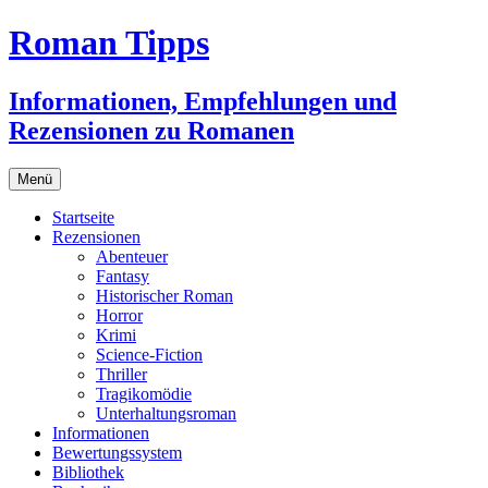
Zum
Roman Tipps
Inhalt
springen
Informationen, Empfehlungen und
Rezensionen zu Romanen
Menü
Startseite
Rezensionen
Abenteuer
Fantasy
Historischer Roman
Horror
Krimi
Science-Fiction
Thriller
Tragikomödie
Unterhaltungsroman
Informationen
Bewertungssystem
Bibliothek