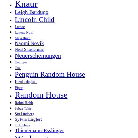
Knaur
Leigh Bardugo
Lincoln Child
Loewe
Lynette Noni
Maja Ilisch
Naomi Novik
Neal Shusterman
Neuerscheinungen
Oetinger
One
Penguin Random House
Penhaligon
Piper
Random House
Robin Hobb
Sabaa Tahir
Siri Lindberg
Sylvia Englert
T. J. Klune
Thienemann-Esslinger