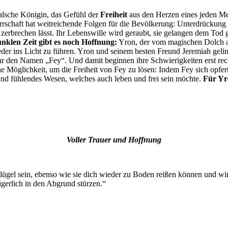
 falsche Königin, das Gefühl der
Freiheit
aus den Herzen eines jeden Me
rschaft hat weitreichende Folgen für die Bevölkerung: Unterdrückung 
gt, zerbrechen lässt. Ihr Lebenswille wird geraubt, sie gelangen dem T
unklen Zeit gibt es noch Hoffnung:
Yron, der vom magischen Dolch al
eder ins Licht zu führen. Yron und seinem besten Freund Jeremiah geling
ihr den Namen „Fey“. Und damit beginnen ihre Schwierigkeiten erst rech
eine Möglichkeit, um die Freiheit von Fey zu lösen: Indem Fey sich opfe
 und fühlendes Wesen, welches auch leben und frei sein möchte.
Für Yr
Voller Trauer und Hoffnung
ügel sein, ebenso wie sie dich wieder zu Boden reißen können und wir
igerlich in den Abgrund stürzen.“