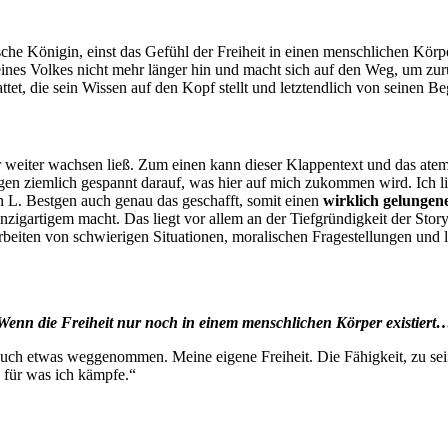
lsche Königin, einst das Gefühl der Freiheit in einen menschlichen Kö
eines Volkes nicht mehr länger hin und macht sich auf den Weg, um zu
ttet, die sein Wissen auf den Kopf stellt und letztendlich von seinen B
er weiter wachsen ließ. Zum einen kann dieser Klappentext und das at
gen ziemlich gespannt darauf, was hier auf mich zukommen wird. Ich li
h L. Bestgen auch genau das geschafft, somit einen
wirklich gelungen
nzigartigem macht. Das liegt vor allem an der Tiefgründigkeit der Sto
beiten von schwierigen Situationen, moralischen Fragestellungen und
Wenn die Freiheit nur noch in einem menschlichen Körper existiert
ch etwas weggenommen. Meine eigene Freiheit. Die Fähigkeit, zu sein,
, für was ich kämpfe.“