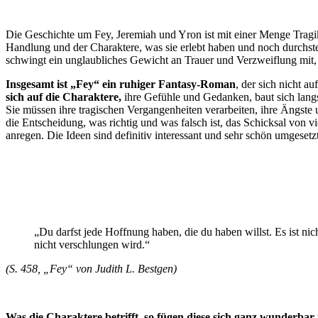
Die Geschichte um Fey, Jeremiah und Yron ist mit einer Menge Trag
Handlung und der Charaktere, was sie erlebt haben und noch durchs
schwingt ein unglaubliches Gewicht an Trauer und Verzweiflung mit, 
Insgesamt ist „Fey“ ein ruhiger Fantasy-Roman
, der sich nicht a
sich auf die Charaktere,
ihre Gefühle und Gedanken, baut sich langs
Sie müssen ihre tragischen Vergangenheiten verarbeiten, ihre Ängst
die Entscheidung, was richtig und was falsch ist, das Schicksal von
anregen. Die Ideen sind definitiv interessant und sehr schön umgesetzt
„Du darfst jede Hoffnung haben, die du haben willst. Es ist ni
nicht verschlungen wird.“
(S. 458, „Fey“ von Judith L. Bestgen)
Was die Charaktere betrifft, so fügen diese sich ganz wunderbar