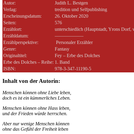
Autor:
Judith L. Bestgen
Verlag:
tredition und Selfpublishing
Erscheinungsdatum:
26. Oktober 2020
Seiten:
576
Erzählort:
unterschiedlich (Hauptstadt, Yrons Dorf, 
Erzähldatum:
——————
Erzählperspektive:
Personaler Erzähler
Genre:
Fantasy
Originaltitel:
Fey – Erbe des Dolches
Erbe des Dolches – Reihe:
1. Band
ISBN:
978-3-347-11190-5
Inhalt von der Autorin:
Menschen können ohne Liebe leben,
doch es ist ein kümmerliches Leben.
Menschen können ohne Hass leben,
und der Frieden würde herrschen.
Aber nur wenige Menschen können
ohne das Gefühl der Freiheit leben