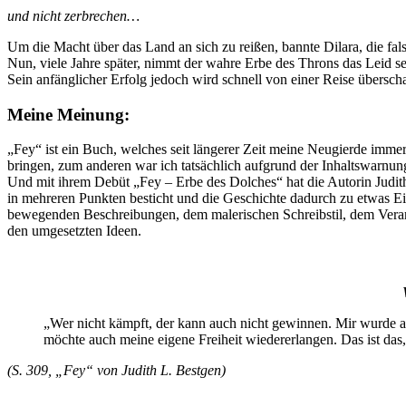
und nicht zerbrechen…
Um die Macht über das Land an sich zu reißen, bannte Dilara, die fa
Nun, viele Jahre später, nimmt der wahre Erbe des Throns das Leid s
Sein anfänglicher Erfolg jedoch wird schnell von einer Reise überscha
Meine Meinung:
„Fey“ ist ein Buch, welches seit längerer Zeit meine Neugierde imm
bringen, zum anderen war ich tatsächlich aufgrund der Inhaltswarnun
Und mit ihrem Debüt „Fey – Erbe des Dolches“ hat die Autorin Judit
in mehreren Punkten besticht und die Geschichte dadurch zu etwas Ei
bewegenden Beschreibungen, dem malerischen Schreibstil, dem Verar
den umgesetzten Ideen.
„Wer nicht kämpft, der kann auch nicht gewinnen. Mir wurde au
möchte auch meine eigene Freiheit wiedererlangen. Das ist das
(S. 309, „Fey“ von Judith L. Bestgen)