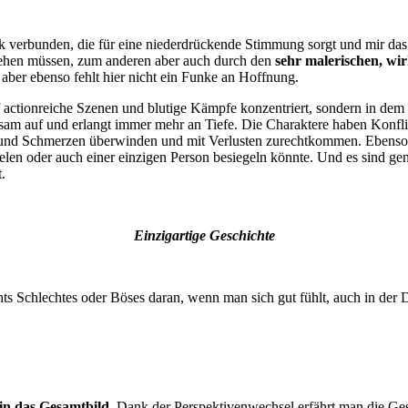
ik verbunden, die für eine niederdrückende Stimmung sorgt und mir 
tehen müssen, zum anderen aber auch durch den
sehr malerischen, wir
aber ebenso fehlt hier nicht ein Funke an Hoffnung.
uf actionreiche Szenen und blutige Kämpfe konzentriert, sondern in de
am auf und erlangt immer mehr an Tiefe. Die Charaktere haben Konflik
e und Schmerzen überwinden und mit Verlusten zurechtkommen. Ebenso 
 vielen oder auch einer einzigen Person besiegeln könnte. Und es sind
.
Einzigartige Geschichte
chts Schlechtes oder Böses daran, wenn man sich gut fühlt, auch in der 
 in das Gesamtbild.
Dank der Perspektivenwechsel erfährt man die Gesc