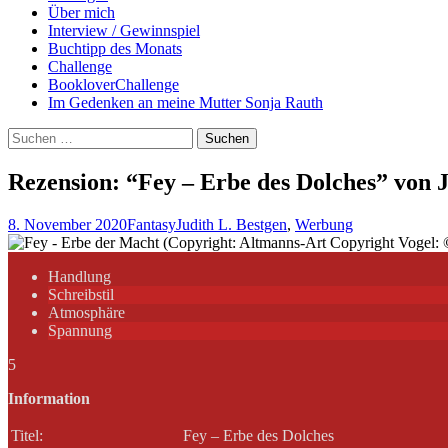
Über mich
Interview / Gewinnspiel
Buchtipp des Monats
Challenge
BookloverChallenge
Im Gedenken an meine Mutter Sonja Rauth
Suchen
nach:
Rezension: “Fey – Erbe des Dolches” von J
8. November 2020
Fantasy
Judith L. Bestgen
,
Werbung
(Copyright: Altmanns-Art Copyright Vogel: 
Handlung
Schreibstil
Atmosphäre
Spannung
5
Information
Titel:
Fey – Erbe des Dolches