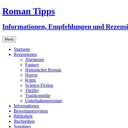
Zum
Roman Tipps
Inhalt
springen
Informationen, Empfehlungen und Rezens
Menü
Startseite
Rezensionen
Abenteuer
Fantasy
Historischer Roman
Horror
Krimi
Science-Fiction
Thriller
Tragikomödie
Unterhaltungsroman
Informationen
Bewertungssystem
Bibliothek
Buchreihen
Sonstiges