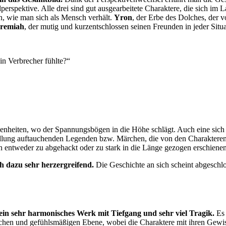
perspektive. Alle drei sind gut ausgearbeitete Charaktere, die sich im
en, wie man sich als Mensch verhält.
Yron
, der Erbe des Dolches, der 
eremiah
, der mutig und kurzentschlossen seinen Freunden in jeder Situat
in Verbrecher fühlte?“
enheiten, wo der Spannungsbögen in die Höhe schlägt. Auch eine sich i
andlung auftauchenden Legenden bzw. Märchen, die von den Charakteren
n entweder zu abgehackt oder zu stark in die Länge gezogen erschienen
h dazu sehr herzergreifend.
Die Geschichte an sich scheint abgeschlo
ein sehr harmonisches Werk mit Tiefgang und sehr viel Tragik.
Es 
schen und gefühlsmäßigen Ebene, wobei die Charaktere mit ihren Gewi