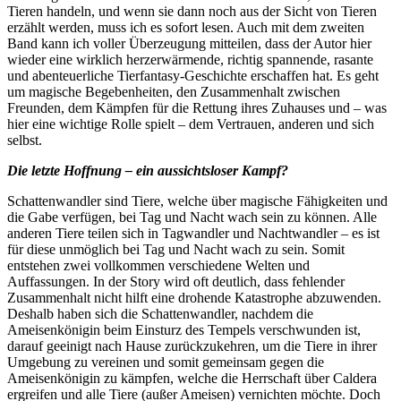
Tieren handeln, und wenn sie dann noch aus der Sicht von Tieren
erzählt werden, muss ich es sofort lesen. Auch mit dem zweiten
Band kann ich voller Überzeugung mitteilen, dass der Autor hier
wieder eine wirklich herzerwärmende, richtig spannende, rasante
und abenteuerliche Tierfantasy-Geschichte erschaffen hat. Es geht
um magische Begebenheiten, den Zusammenhalt zwischen
Freunden, dem Kämpfen für die Rettung ihres Zuhauses und – was
hier eine wichtige Rolle spielt – dem Vertrauen, anderen und sich
selbst.
Die letzte Hoffnung – ein aussichtsloser Kampf?
Schattenwandler sind Tiere, welche über magische Fähigkeiten und
die Gabe verfügen, bei Tag und Nacht wach sein zu können. Alle
anderen Tiere teilen sich in Tagwandler und Nachtwandler – es ist
für diese unmöglich bei Tag und Nacht wach zu sein. Somit
entstehen zwei vollkommen verschiedene Welten und
Auffassungen. In der Story wird oft deutlich, dass fehlender
Zusammenhalt nicht hilft eine drohende Katastrophe abzuwenden.
Deshalb haben sich die Schattenwandler, nachdem die
Ameisenkönigin beim Einsturz des Tempels verschwunden ist,
darauf geeinigt nach Hause zurückzukehren, um die Tiere in ihrer
Umgebung zu vereinen und somit gemeinsam gegen die
Ameisenkönigin zu kämpfen, welche die Herrschaft über Caldera
ergreifen und alle Tiere (außer Ameisen) vernichten möchte. Doch