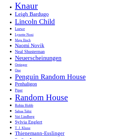
Knaur
Leigh Bardugo
Lincoln Child
Loewe
Lynette Noni
Maja Ilisch
Naomi Novik
Neal Shusterman
Neuerscheinungen
Oetinger
One
Penguin Random House
Penhaligon
Piper
Random House
Robin Hobb
Sabaa Tahir
Siri Lindberg
Sylvia Englert
T. J. Klune
Thienemann-Esslinger