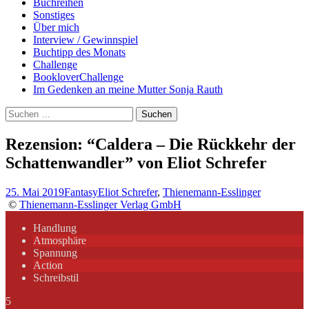
Buchreihen
Sonstiges
Über mich
Interview / Gewinnspiel
Buchtipp des Monats
Challenge
BookloverChallenge
Im Gedenken an meine Mutter Sonja Rauth
Suchen
nach:
Rezension: “Caldera – Die Rückkehr der
Schattenwandler” von Eliot Schrefer
25. Mai 2019
Fantasy
Eliot Schrefer
,
Thienemann-Esslinger
©
Thienemann-Esslinger Verlag GmbH
Handlung
Atmosphäre
Spannung
Action
Schreibstil
5