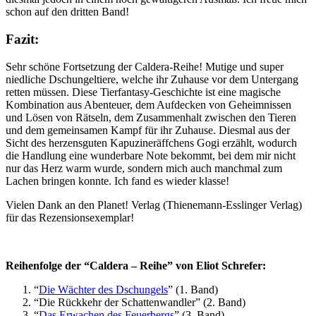
schon auf den dritten Band!
Fazit:
Sehr schöne Fortsetzung der Caldera-Reihe! Mutige und super
niedliche Dschungeltiere, welche ihr Zuhause vor dem Untergang
retten müssen. Diese Tierfantasy-Geschichte ist eine magische
Kombination aus Abenteuer, dem Aufdecken von Geheimnissen
und Lösen von Rätseln, dem Zusammenhalt zwischen den Tieren
und dem gemeinsamen Kampf für ihr Zuhause. Diesmal aus der
Sicht des herzensguten Kapuzineräffchens Gogi erzählt, wodurch
die Handlung eine wunderbare Note bekommt, bei dem mir nicht
nur das Herz warm wurde, sondern mich auch manchmal zum
Lachen bringen konnte. Ich fand es wieder klasse!
Vielen Dank an den Planet! Verlag (Thienemann-Esslinger Verlag)
für das Rezensionsexemplar!
Reihenfolge der “Caldera – Reihe” von Eliot Schrefer:
“
Die Wächter des Dschungels
” (1. Band)
“Die Rückkehr der Schattenwandler” (2. Band)
“
Das Erwachen des Feuerbergs
” (3. Band)