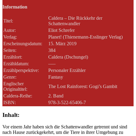
Information
Caldera – Die Rückkehr der
Titel:
Schattenwandler
Autor:
Eliot Schrefer
Verlag:
Planet! (Thienemann-Esslinger Verlag)
Erscheinungsdatum:
15. März 2019
Seiten:
384
Erzählort:
Caldera (Dschungel)
Erzähldatum:
—–
Erzählperspektive:
Personaler Erzähler
Genre:
Fantasy
Englischer
The Lost Rainforest: Gogi’s Gambit
Originaltitel:
Caldera-Reihe:
2. Band
ISBN:
978-3-522-65406-7
Inhalt:
Vor einem Jahr haben sich die Schattenwandler getrennt und sind
nach Hause zurückgekehrt, um die Tiere in ihrer Umgebung zu