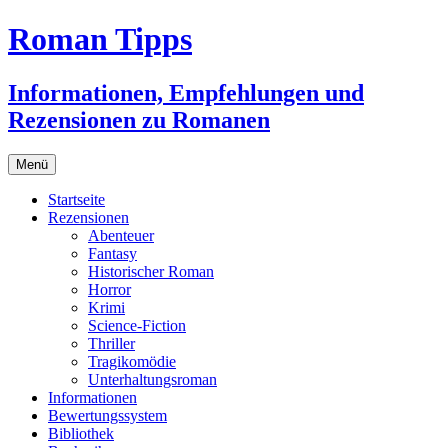
Zum
Roman Tipps
Inhalt
springen
Informationen, Empfehlungen und
Rezensionen zu Romanen
Menü
Startseite
Rezensionen
Abenteuer
Fantasy
Historischer Roman
Horror
Krimi
Science-Fiction
Thriller
Tragikomödie
Unterhaltungsroman
Informationen
Bewertungssystem
Bibliothek