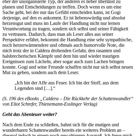
eher der unorganisierte Typ, der anderen es lieber überlässt zu
planen und Entscheidungen zu treffen. Doch wenn es um eine
Sache geht, bei der nur das Gefühl entscheiden kann, ist Gogi
derjenige, auf den es ankommt. Er ist liebenswürdig und absolut
herzensgut und muss im Laufe der Handlung nicht nur lernen
Verantwortung zu tragen, sondern sich selbst und seiner Fähigkeit
zu vertrauen. Dadurch, dass man als Leser alles aus seiner
Perspektive erfährt, bekommt die Handlung eine sehr sympathische,
noch herzerwärmendere und oftmals auch humorvolle Note, die
mich trotz der in Caldera drohenden Gefahr, den rasanten und
halsbrecherischen Kämpfe und dem hin und wieder traurigen
Ereignissen zum Lächeln, aber sogar auch zum Lachen bringen
konnte. Gogi und seine Freunde schaffen nicht nur sich selbst neuen
Mut zu geben, sondern auch dem Leser.
„Ich bin der Affe aus Feuer. Ich bin der Stoff, aus dem
Legenden sind […].“
(S. 196 des eBooks „Caldera – Die Rückkehr der Schattenwandler“
von Eliot Schrefer, Thienemann-Esslinger Verlag)
Geht das Abenteuer weiter?
Nach dem Ende zu schließen, bahnt sich für die mutigen und
wunderbaren Schattenwandler bereits ein weiteres Problem an –
diesmal jedoch in einem noch gewaltigeren Ausmaß. Ich freue mich