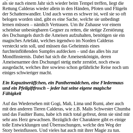
als sie nach einem Jahr sich wieder beim Tempel treffen, liegt die
Rettung Calderas wieder allein in den Händen, Pfoten und Flügeln
der Schattenwandler. Und auch wenn es schwer ist, weil sie so oft
belogen worden sind, gibt es eine Sache, welche sie unbedingt
lernen müssen – nämlich Vertrauen. Um ihr Zuhause vor einem
scheinbar unbesiegbaren Gegner zu retten, die stetige Zerstörung
des Dschungels durch die Ameisen aufzuhalten, benötigen sie ein
magisches Artefakt, welches irgendwo im Norden Calderas
versteckt sein soll, und müssen das Geheimnis eines
furchteinflößenden Sumpfes aufdecken – und das alles bis zur
Mondfinsternis. Dabei hat sich die Ameisenkönigin, deren
Ameisenarmee den Dschungel stetig mehr zerstört, noch etwas
ausgedacht, welches ihre sowieso schon gefährliche Reise noch um
einiges schwieriger macht.
Ein Kapuzineräffchen, ein Panthermädchen, eine Fledermaus
und ein Pfeilgiftfrosch – jeder hat seine eigene magische
Fähigkeit
Auf das Wiedersehen mit Gogi, Mali, Lima und Rumi, aber auch
mit den anderen Tieren Calderas, wie z.B. Malis Schwester Chumba
und das Faultier Banu, habe ich mich total gefreut, denn sie sind mir
sehr ans Herz gewachsen. Bezüglich der Charaktere gibt es einige
tolle Entwicklungen und Überraschungen, welche den Weg der
Story beeinflussen. Und vieles hat auch mit ihrer Magie zu tun.