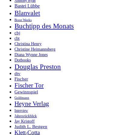
Anthony Ryan
Bastei Lübbe
Blanvalet
Brent Weeks
Buchtipp des Monats
cbj
cbt
Christina Henry
Christine Heimannsberg
Diana Wynne Jones
Dotbooks
Douglas Preston
dtv
Fischer
Fischer Tor
Gewinnspiel
Goldmann
Heyne Verlag
Interview
Jahresrückblick
Jay Kristoff
Judith L. Bestgen
Klett-Cotta