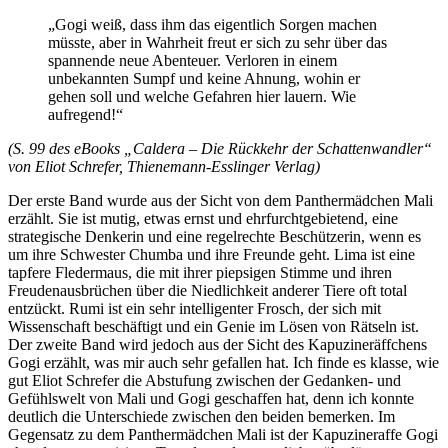
„Gogi weiß, dass ihm das eigentlich Sorgen machen
müsste, aber in Wahrheit freut er sich zu sehr über das
spannende neue Abenteuer. Verloren in einem
unbekannten Sumpf und keine Ahnung, wohin er
gehen soll und welche Gefahren hier lauern. Wie
aufregend!“
(S. 99 des eBooks „Caldera – Die Rückkehr der Schattenwandler“
von Eliot Schrefer, Thienemann-Esslinger Verlag)
Der erste Band wurde aus der Sicht von dem Panthermädchen Mali
erzählt. Sie ist mutig, etwas ernst und ehrfurchtgebietend, eine
strategische Denkerin und eine regelrechte Beschützerin, wenn es
um ihre Schwester Chumba und ihre Freunde geht. Lima ist eine
tapfere Fledermaus, die mit ihrer piepsigen Stimme und ihren
Freudenausbrüchen über die Niedlichkeit anderer Tiere oft total
entzückt. Rumi ist ein sehr intelligenter Frosch, der sich mit
Wissenschaft beschäftigt und ein Genie im Lösen von Rätseln ist.
Der zweite Band wird jedoch aus der Sicht des Kapuzineräffchens
Gogi erzählt, was mir auch sehr gefallen hat. Ich finde es klasse, wie
gut Eliot Schrefer die Abstufung zwischen der Gedanken- und
Gefühlswelt von Mali und Gogi geschaffen hat, denn ich konnte
deutlich die Unterschiede zwischen den beiden bemerken. Im
Gegensatz zu dem Panthermädchen Mali ist der Kapuzineraffe Gogi