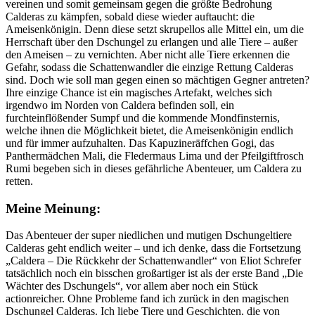
vereinen und somit gemeinsam gegen die größte Bedrohung
Calderas zu kämpfen, sobald diese wieder auftaucht: die
Ameisenkönigin. Denn diese setzt skrupellos alle Mittel ein, um die
Herrschaft über den Dschungel zu erlangen und alle Tiere – außer
den Ameisen – zu vernichten. Aber nicht alle Tiere erkennen die
Gefahr, sodass die Schattenwandler die einzige Rettung Calderas
sind. Doch wie soll man gegen einen so mächtigen Gegner antreten?
Ihre einzige Chance ist ein magisches Artefakt, welches sich
irgendwo im Norden von Caldera befinden soll, ein
furchteinflößender Sumpf und die kommende Mondfinsternis,
welche ihnen die Möglichkeit bietet, die Ameisenkönigin endlich
und für immer aufzuhalten. Das Kapuzineräffchen Gogi, das
Panthermädchen Mali, die Fledermaus Lima und der Pfeilgiftfrosch
Rumi begeben sich in dieses gefährliche Abenteuer, um Caldera zu
retten.
Meine Meinung:
Das Abenteuer der super niedlichen und mutigen Dschungeltiere
Calderas geht endlich weiter – und ich denke, dass die Fortsetzung
„Caldera – Die Rückkehr der Schattenwandler“ von Eliot Schrefer
tatsächlich noch ein bisschen großartiger ist als der erste Band „Die
Wächter des Dschungels“, vor allem aber noch ein Stück
actionreicher. Ohne Probleme fand ich zurück in den magischen
Dschungel Calderas. Ich liebe Tiere und Geschichten, die von