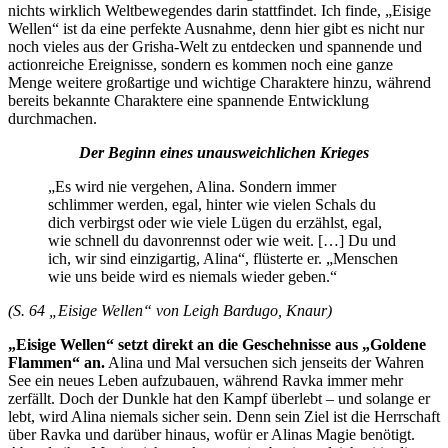
nichts wirklich Weltbewegendes darin stattfindet. Ich finde, „Eisige
Wellen“ ist da eine perfekte Ausnahme, denn hier gibt es nicht nur
noch vieles aus der Grisha-Welt zu entdecken und spannende und
actionreiche Ereignisse, sondern es kommen noch eine ganze
Menge weitere großartige und wichtige Charaktere hinzu, während
bereits bekannte Charaktere eine spannende Entwicklung
durchmachen.
Der Beginn eines unausweichlichen Krieges
„Es wird nie vergehen, Alina. Sondern immer
schlimmer werden, egal, hinter wie vielen Schals du
dich verbirgst oder wie viele Lügen du erzählst, egal,
wie schnell du davonrennst oder wie weit. […] Du und
ich, wir sind einzigartig, Alina“, flüsterte er. „Menschen
wie uns beide wird es niemals wieder geben.“
(S. 64 „Eisige Wellen“ von Leigh Bardugo, Knaur)
„Eisige Wellen“ setzt direkt an die Geschehnisse aus „Goldene
Flammen“ an.
Alina und Mal versuchen sich jenseits der Wahren
See ein neues Leben aufzubauen, während Ravka immer mehr
zerfällt. Doch der Dunkle hat den Kampf überlebt – und solange er
lebt, wird Alina niemals sicher sein. Denn sein Ziel ist die Herrschaft
über Ravka und darüber hinaus, wofür er Alinas Magie benötigt.