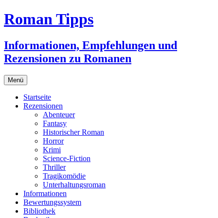
Zum
Roman Tipps
Inhalt
springen
Informationen, Empfehlungen und
Rezensionen zu Romanen
Menü
Startseite
Rezensionen
Abenteuer
Fantasy
Historischer Roman
Horror
Krimi
Science-Fiction
Thriller
Tragikomödie
Unterhaltungsroman
Informationen
Bewertungssystem
Bibliothek