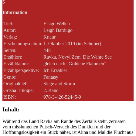
5
Information
Titel:
Eisige Wellen
Autor:
Leigh Bardugo
Verlag:
Knaur
Erscheinungsdatum:
1. Oktober 2019 (im Schuber)
Seiten:
448
Erzählort:
Ravka, Novyi Zem, Die Wahre See
Erzähldatum:
gleich nach “Goldene Flammen”
Erzählperspektive:
Ich-Erzähler
Genre:
Fantasy
Originaltitel:
Siege and Storm
Grisha-Trilogie:
2. Band
ISBN:
978-3-426-52445-9
Inhalt:
Während das Land Ravka am Rande des Zerfalls steht, zerrissen
vom misslungenen Putsch-Versuch des Dunklen und der
Hoffnungslosigkeit ein Stück näher, ist Alina und Mal die Flucht aus