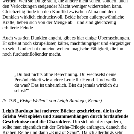
werden, weil sie Dinge sieht, die andere nicht sehen, sondern auch
den Verlockungen steigender Macht weniger widerstehen kann.
Gleichzeitig finde ich den Konflikt zwischen Alina und dem
Dunklen wirklich eindrucksvoll. Beide haben außergewöhnliche
Kräfte, heben sich von der Menge ab – und sind gleichzeitig
erbitterte Feinde.
Auch was den Dunklen angeht, gibt es hier einige Überraschungen.
Er scheint noch skrupelloser, kälter, machthungriger und ehrgeiziger
zu sein. Und er hat nun eine weitere magische Fähigkeit, die ihn
noch furchteinflößender macht.
„Du tust nichts ohne Berechnung. Du wechselst deine
Persönlichkeit wie andere Leute ihr Hemd. Und weißt
du was? Das ist unheimlich. Bist du jemals wirklich du
selbst?“
(S. 198 „Eisige Wellen“ von Leigh Bardugo, Knaur)
Leigh Bardugo hat mehrere Bücher geschrieben, die in der
Grisha-Welt spielen und zusammenhängen durch fortlaufende
Geschehnisse und die Charaktere.
Um sich nicht zu spoilern,
sollte man eigentlich mit der Grisha-Trilogie anfangen, danach die
Krähen-Reihe und dann „King of Scars“. Da ich allerdings sehr