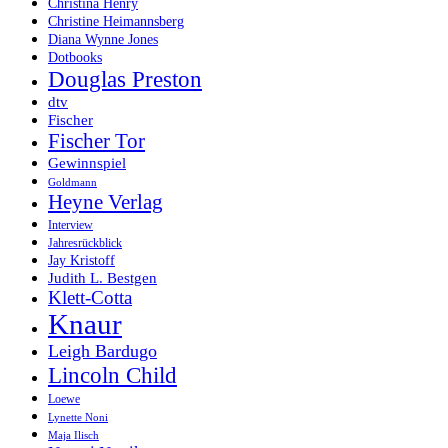
Christina Henry
Christine Heimannsberg
Diana Wynne Jones
Dotbooks
Douglas Preston
dtv
Fischer
Fischer Tor
Gewinnspiel
Goldmann
Heyne Verlag
Interview
Jahresrückblick
Jay Kristoff
Judith L. Bestgen
Klett-Cotta
Knaur
Leigh Bardugo
Lincoln Child
Loewe
Lynette Noni
Maja Ilisch