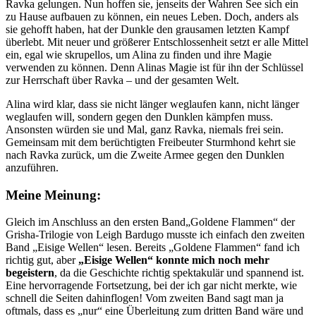
Ravka gelungen. Nun hoffen sie, jenseits der Wahren See sich ein
zu Hause aufbauen zu können, ein neues Leben. Doch, anders als
sie gehofft haben, hat der Dunkle den grausamen letzten Kampf
überlebt. Mit neuer und größerer Entschlossenheit setzt er alle Mittel
ein, egal wie skrupellos, um Alina zu finden und ihre Magie
verwenden zu können. Denn Alinas Magie ist für ihn der Schlüssel
zur Herrschaft über Ravka – und der gesamten Welt.
Alina wird klar, dass sie nicht länger weglaufen kann, nicht länger
weglaufen will, sondern gegen den Dunklen kämpfen muss.
Ansonsten würden sie und Mal, ganz Ravka, niemals frei sein.
Gemeinsam mit dem berüchtigten Freibeuter Sturmhond kehrt sie
nach Ravka zurück, um die Zweite Armee gegen den Dunklen
anzuführen.
Meine Meinung:
Gleich im Anschluss an den ersten Band„Goldene Flammen“ der
Grisha-Trilogie von Leigh Bardugo musste ich einfach den zweiten
Band „Eisige Wellen“ lesen. Bereits „Goldene Flammen“ fand ich
richtig gut, aber
„Eisige Wellen“ konnte mich noch mehr
begeistern
, da die Geschichte richtig spektakulär und spannend ist.
Eine hervorragende Fortsetzung, bei der ich gar nicht merkte, wie
schnell die Seiten dahinflogen! Vom zweiten Band sagt man ja
oftmals, dass es „nur“ eine Überleitung zum dritten Band wäre und