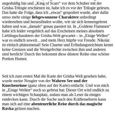
ungeduldig bin und „King of Scars“ vor dem Schuber mit der
Grisha-Trilogie erschienen ist, habe ich es vor der Trilogie gelesen.
Das hatte die Folge, dass ich „etwas“ gespoilert wurde, aber dafür
umso mehr einige
liebgewonnene Charaktere
unbedingt
wiedersehen und herausfinden wollte, wie sie sich kennengelernt
haben und was „damals“ genau passiert ist. In „Goldene Flammen“
habe ich leider vergeblich auf das Erscheinen meines absoluten
Lieblingscharakters der Grisha-Welt gewartet – in „Eisige Wellen“
war es endlich soweit…und mein Herz hüpfte vor Freude. Nikolai
ist einfach phänomenal! Sein Charme und Erfindungsreichtum kennt
keine Grenzen und die Wortgefechte zwischen ihm und anderen
sind herrlich! Durch ihn bekommt diese düstere Reihe eine schöne
Portion Humor.
Seit ich zum ersten Mal die Karte der Grisha-Welt gesehen habe,
wurde meine Neugier von der
Wahren See und der
Knochenrinne
(ganz oben auf der Karte) entfacht. Und was mich
in „Eisige Wellen“ noch so gefreut hat: Dieser Ort wird endlich zu
einem wichtigen Schauplatz, sodass man als Leser da einiges
entdecken kann. Durch die Suche nach den Kräftemehrern kann
man sich auf eine
abenteuerliche Reise durch das magische
Ravka
gefasst machen.