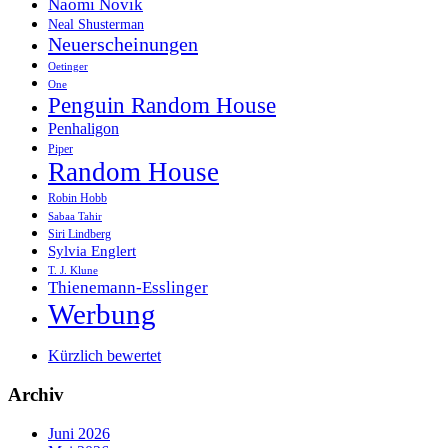
Naomi Novik
Neal Shusterman
Neuerscheinungen
Oetinger
One
Penguin Random House
Penhaligon
Piper
Random House
Robin Hobb
Sabaa Tahir
Siri Lindberg
Sylvia Englert
T. J. Klune
Thienemann-Esslinger
Werbung
Kürzlich bewertet
Archiv
Juni 2026