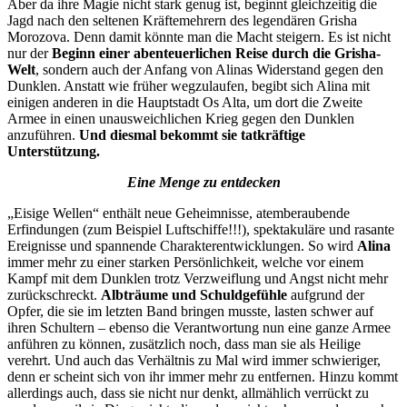
Aber da ihre Magie nicht stark genug ist, beginnt gleichzeitig die
Jagd nach den seltenen Kräftemehrern des legendären Grisha
Morozova. Denn damit könnte man die Macht steigern. Es ist nicht
nur der
Beginn einer abenteuerlichen Reise durch die Grisha-
Welt
, sondern auch der Anfang von Alinas Widerstand gegen den
Dunklen. Anstatt wie früher wegzulaufen, begibt sich Alina mit
einigen anderen in die Hauptstadt Os Alta, um dort die Zweite
Armee in einen unausweichlichen Krieg gegen den Dunklen
anzuführen.
Und diesmal bekommt sie tatkräftige
Unterstützung.
Eine Menge zu entdecken
„Eisige Wellen“ enthält neue Geheimnisse, atemberaubende
Erfindungen (zum Beispiel Luftschiffe!!!), spektakuläre und rasante
Ereignisse und spannende Charakterentwicklungen. So wird
Alina
immer mehr zu einer starken Persönlichkeit, welche vor einem
Kampf mit dem Dunklen trotz Verzweiflung und Angst nicht mehr
zurückschreckt.
Albträume und Schuldgefühle
aufgrund der
Opfer, die sie im letzten Band bringen musste, lasten schwer auf
ihren Schultern – ebenso die Verantwortung nun eine ganze Armee
anführen zu können, zusätzlich noch, dass man sie als Heilige
verehrt. Und auch das Verhältnis zu Mal wird immer schwieriger,
denn er scheint sich von ihr immer mehr zu entfernen. Hinzu kommt
allerdings auch, dass sie nicht nur denkt, allmählich verrückt zu