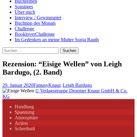
Buchreihen
Sonstiges
Über mich
Interview / Gewinnspiel
Buchtipp des Monats
Challenge
BookloverChallenge
Im Gedenken an meine Mutter Sonja Rauth
Suchen
nach:
Rezension: “Eisige Wellen” von Leigh
Bardugo, (2. Band)
29. Januar 2020
Fantasy
Knaur
,
Leigh Bardugo
© Verlagsgruppe Droemer Knaur GmbH & Co.
KG
Handlung
Spannung
Atmosphäre
Action
Schreibstil