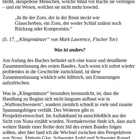
bleibt, skrupellose Menschen, welche blind vor Rache sie verfolgen
– und ein Wesen, welches sie nicht mehr loswird.
„In ihr der Zorn, der in der Brust steckt wie
Glasscherben, ein Zorn, der weder Schlaf zulässt noch
Rückzug oder Kompromiss.“
(S. 17, „Klingentänzer“ von Mark Lawrence, Fischer Tor)
Was ist anders?
Am Anfang des Buches befindet sich eine kurze und detaillierte
Zusammenfassung des ersten Bandes. Auch wenn ich sofort wieder
problemlos in die Geschichte zurückfand, ist diese
Zusammenfassung wirklich sehr hilfreich, um Erinnerungen
aufzufrischen.
Was in „Klingentänzer“ besonders heraussticht, ist, dass die
Handlung zu Beginn sich nicht langsam aufbaut wie in
„Waffenschwestern“, sondern ziemlich schnell in viele und rasante
Spannungsbögen verfällt. Des Weiteren gibt es
Perspektivenwechsel. Im Auftaktband ist ausschließlich aus der
Sicht von Nona erzählt worden. Normalerweise finde ich, dass auch
weitere Bände einer Reihe dem Stil des ersten Bandes folgen
sollten, aber hier fand ich die Wechsel zwischen den Perspektiven
von Nona, Äbtissin Glas, Schwester Apfel und Schwester Kessel