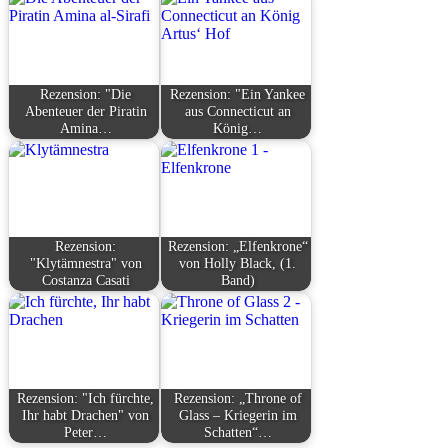
Rezension: "Die
Rezension: "Ein Yankee
Abenteuer der Piratin
aus Connecticut an
Amina…
König…
Rezension:
Rezension: „Elfenkrone“
"Klytämnestra" von
von Holly Black, (1.
Costanza Casati
Band)
Rezension: "Ich fürchte,
Rezension: „Throne of
Ihr habt Drachen" von
Glass – Kriegerin im
Peter…
Schatten“…