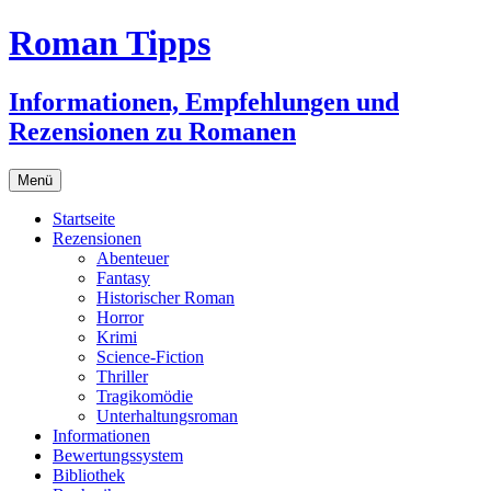
Zum
Roman Tipps
Inhalt
springen
Informationen, Empfehlungen und
Rezensionen zu Romanen
Menü
Startseite
Rezensionen
Abenteuer
Fantasy
Historischer Roman
Horror
Krimi
Science-Fiction
Thriller
Tragikomödie
Unterhaltungsroman
Informationen
Bewertungssystem
Bibliothek