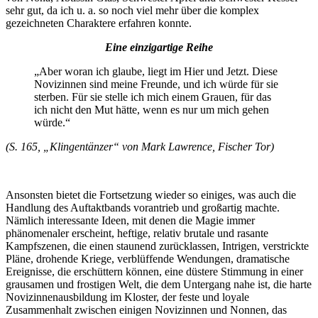
sehr gut, da ich u. a. so noch viel mehr über die komplex
gezeichneten Charaktere erfahren konnte.
Eine einzigartige Reihe
„Aber woran ich glaube, liegt im Hier und Jetzt. Diese
Novizinnen sind meine Freunde, und ich würde für sie
sterben. Für sie stelle ich mich einem Grauen, für das
ich nicht den Mut hätte, wenn es nur um mich gehen
würde.“
(S. 165, „Klingentänzer“ von Mark Lawrence, Fischer Tor)
Ansonsten bietet die Fortsetzung wieder so einiges, was auch die
Handlung des Auftaktbands vorantrieb und großartig machte.
Nämlich interessante Ideen, mit denen die Magie immer
phänomenaler erscheint, heftige, relativ brutale und rasante
Kampfszenen, die einen staunend zurücklassen, Intrigen, verstrickte
Pläne, drohende Kriege, verblüffende Wendungen, dramatische
Ereignisse, die erschüttern können, eine düstere Stimmung in einer
grausamen und frostigen Welt, die dem Untergang nahe ist, die harte
Novizinnenausbildung im Kloster, der feste und loyale
Zusammenhalt zwischen einigen Novizinnen und Nonnen, das