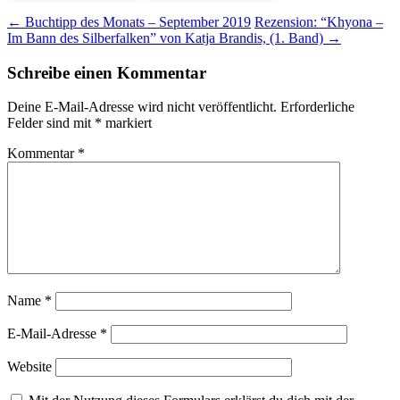
Beitragsnavigation
←
Buchtipp des Monats – September 2019
Rezension: “Khyona –
Im Bann des Silberfalken” von Katja Brandis, (1. Band)
→
Schreibe einen Kommentar
Deine E-Mail-Adresse wird nicht veröffentlicht.
Erforderliche
Felder sind mit
*
markiert
Kommentar
*
Name
*
E-Mail-Adresse
*
Website