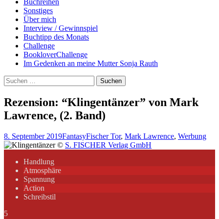
Buchreihen
Sonstiges
Über mich
Interview / Gewinnspiel
Buchtipp des Monats
Challenge
BookloverChallenge
Im Gedenken an meine Mutter Sonja Rauth
Suchen
nach:
Rezension: “Klingentänzer” von Mark
Lawrence, (2. Band)
8. September 2019
Fantasy
Fischer Tor
,
Mark Lawrence
,
Werbung
©
S. FISCHER Verlag GmbH
Handlung
Atmosphäre
Spannung
Action
Schreibstil
5