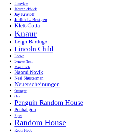
Interview
Jahresrückblick
Jay Kristoff
Judith L. Bestgen
Klett-Cotta
Knaur
Leigh Bardugo
Lincoln Child
Loewe
Lynette Noni
Maja Ilisch
Naomi Novik
Neal Shusterman
Neuerscheinungen
Oetinger
One
Penguin Random House
Penhaligon
Piper
Random House
Robin Hobb