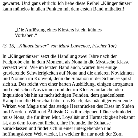
gewartet. Und ganz ehrlich: Ich liebe diese Reihe! „Klingentänzer“
kann mühelos in allen Punkten mit dem ersten Band mithalten!
„Die Auflösung eines Klosters ist ein kühnes
Vorhaben.“
(S. 15, „Klingentänzer“ von Mark Lawrence, Fischer Tor)
In „Klingentänzer“ setzt die Handlung zwei Jahre nach der
Feldprobe ein, in dem Moment, als Nona in die Mystische Klasse
versetzt wird. Wie im letzten Band auch, warten hier einige
gravierende Schwierigkeiten auf Nona und die anderen Novizinnen
und Nonnen im Konvent, denn die Situation in der Schneise spitzt
sich zu. Das reicht von einer harten Ausbildung, einigen arroganten
und neidischen Novizinnen und der im Kloster auftauchenden
Inquisition bis hin zu rachsüchtigen Feinden, dem gnadenlosen
Kampf um die Herrschaft über das Reich, das mächtiger werdende
Wirken von Magie und das stetige Heranrücken des Eises im Süden
und Norden. Während Äbtissin Glas ihre eigenen Pläne schmiedet,
muss Nona, die für ihren Mut, Loyalität und Hartnäckigkeit bekannt
ist, aus dem Konvent fliehen, ihre Freunde, ihr Zuhause
zurücklassen und findet sich in einer untergehenden und
hoffnungslosen Welt wieder, in welcher ihr nur noch der Zorn