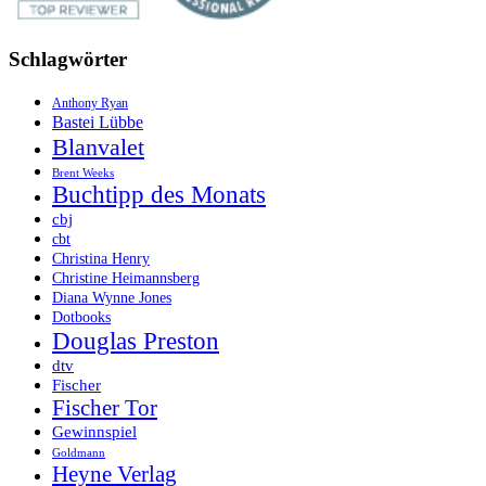
Schlagwörter
Anthony Ryan
Bastei Lübbe
Blanvalet
Brent Weeks
Buchtipp des Monats
cbj
cbt
Christina Henry
Christine Heimannsberg
Diana Wynne Jones
Dotbooks
Douglas Preston
dtv
Fischer
Fischer Tor
Gewinnspiel
Goldmann
Heyne Verlag