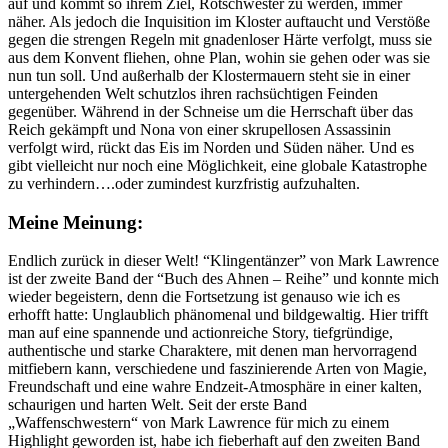
auf und kommt so ihrem Ziel, Rotschwester zu werden, immer
näher. Als jedoch die Inquisition im Kloster auftaucht und Verstöße
gegen die strengen Regeln mit gnadenloser Härte verfolgt, muss sie
aus dem Konvent fliehen, ohne Plan, wohin sie gehen oder was sie
nun tun soll. Und außerhalb der Klostermauern steht sie in einer
untergehenden Welt schutzlos ihren rachsüchtigen Feinden
gegenüber. Während in der Schneise um die Herrschaft über das
Reich gekämpft und Nona von einer skrupellosen Assassinin
verfolgt wird, rückt das Eis im Norden und Süden näher. Und es
gibt vielleicht nur noch eine Möglichkeit, eine globale Katastrophe
zu verhindern….oder zumindest kurzfristig aufzuhalten.
Meine Meinung:
Endlich zurück in dieser Welt! “Klingentänzer” von Mark Lawrence
ist der zweite Band der “Buch des Ahnen – Reihe” und konnte mich
wieder begeistern, denn die Fortsetzung ist genauso wie ich es
erhofft hatte: Unglaublich phänomenal und bildgewaltig. Hier trifft
man auf eine spannende und actionreiche Story, tiefgründige,
authentische und starke Charaktere, mit denen man hervorragend
mitfiebern kann, verschiedene und faszinierende Arten von Magie,
Freundschaft und eine wahre Endzeit-Atmosphäre in einer kalten,
schaurigen und harten Welt. Seit der erste Band
„Waffenschwestern“ von Mark Lawrence für mich zu einem
Highlight geworden ist, habe ich fieberhaft auf den zweiten Band